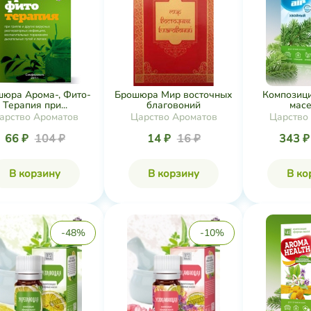
шюра Арома-, Фито-
Брошюра Мир восточных
Композиц
Терапия при...
благовоний
масел
арство Ароматов
Царство Ароматов
Царство
66 ₽
104 ₽
14 ₽
16 ₽
343 
В корзину
В корзину
В ко
-48%
-10%