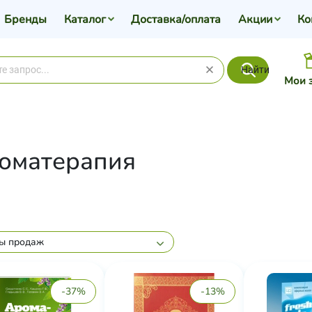
Бренды
Каталог
Доставка/оплата
Акции
Ко
Найти
Мои 
оматерапия
ы продаж
-37%
-13%