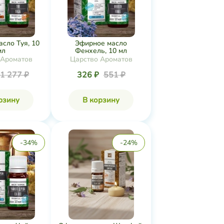
сло Туя, 10
Эфирное масло
мл
Фенхель, 10 мл
 Ароматов
Царство Ароматов
1 277 ₽
326 ₽
551 ₽
рзину
В корзину
-34%
-24%