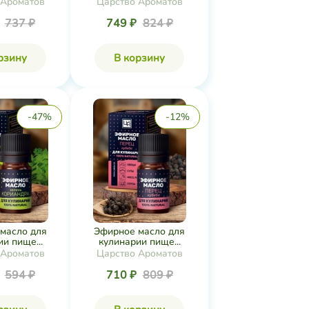
 Ароматов
Царство Ароматов
₽
737 ₽
749 ₽
824 ₽
рзину
В корзину
-47%
-12%
масло для
Эфирное масло для
и пище...
кулинарии пище...
 Ароматов
Царство Ароматов
₽
594 ₽
710 ₽
809 ₽