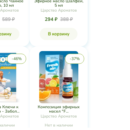
асло Чайное
Эфирное масло Шалфей,
, 10 мл
5 мл
 Ароматов
Царство Ароматов
₽
589 ₽
294 ₽
388 ₽
рзину
В корзину
-46%
-37%
 Ключи к
Композиция эфирных
- Забол...
масел "F...
 Ароматов
Царство Ароматов
наличии
Нет в наличии