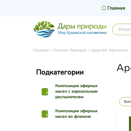
Главная
Главная
>
Каталог брендов
>
Царство Ароматов
Ар
Подкатегории
Композиции эфирных
масел с аэрозольным
распылителем
Хит
Композиции эфирных
масел во флаконе