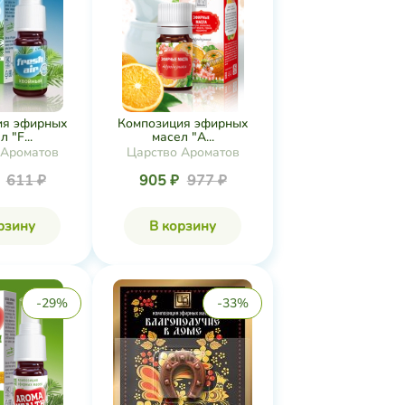
ия эфирных
Композиция эфирных
 "F...
масел "А...
 Ароматов
Царство Ароматов
₽
611 ₽
905 ₽
977 ₽
рзину
В корзину
-29%
-33%