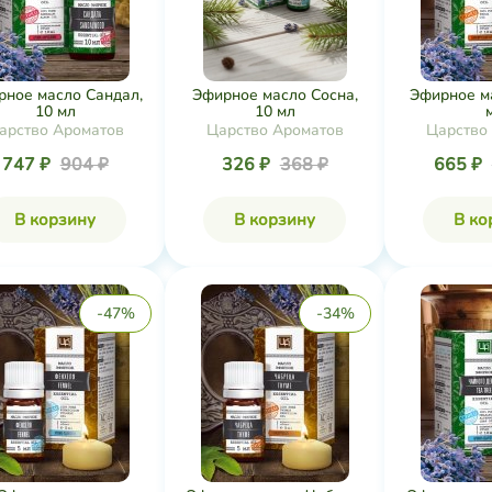
рное масло Сандал,
Эфирное масло Сосна,
Эфирное ма
10 мл
10 мл
арство Ароматов
Царство Ароматов
Царство
747 ₽
904 ₽
326 ₽
368 ₽
665 ₽
В корзину
В корзину
В ко
-47%
-34%