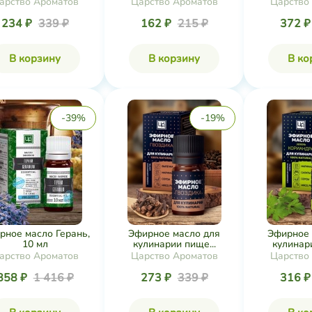
арство Ароматов
Царство Ароматов
Царство
234 ₽
339 ₽
162 ₽
215 ₽
372 
В корзину
В корзину
В ко
-39%
-19%
рное масло Герань,
Эфирное масло для
Эфирное 
10 мл
кулинарии пище...
кулинари
арство Ароматов
Царство Ароматов
Царство
858 ₽
1 416 ₽
273 ₽
339 ₽
316 