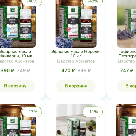
-48%
-48%
Эфирное масло
Эфирное масло Нероли,
Эфирно
Мандарин, 10 мл
10 мл
Петитгре
арство Ароматов
Царство Ароматов
Царство
390 ₽
749 ₽
470 ₽
898 ₽
747 ₽
В корзину
В корзину
В ко
-17%
-11%