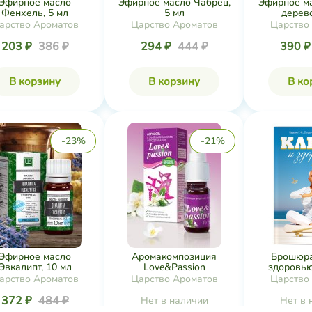
Эфирное масло
Эфирное масло Чабрец,
Эфирное м
Фенхель, 5 мл
5 мл
дерево
арство Ароматов
Царство Ароматов
Царство
203 ₽
386 ₽
294 ₽
444 ₽
390 
В корзину
В корзину
В ко
-23%
-21%
Эфирное масло
Аромакомпозиция
Брошюра
Эвкалипт, 10 мл
Love&Passion
здоровью 
арство Ароматов
Царство Ароматов
Царство
372 ₽
484 ₽
Нет в наличии
Нет в 