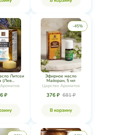
рзину
В корзину
-45%
асло Литсеи
Эфирное масло
 (Лев...
Майоран, 5 мл
 Ароматов
Царство Ароматов
6 ₽
376 ₽
681 ₽
рзину
В корзину