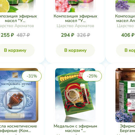
мпозиция эфирных
Композиция эфирных
Композци
масел "У...
масел "У...
масел Ar
арство Ароматов
Царство Ароматов
Царство
255 ₽
487 ₽
294 ₽
326 ₽
406 
В корзину
В корзину
В ко
-31%
-25%
сла косметические
Медальон с эфирным
Эфирно
эфирные (Ком...
маслом "...
Бергамо