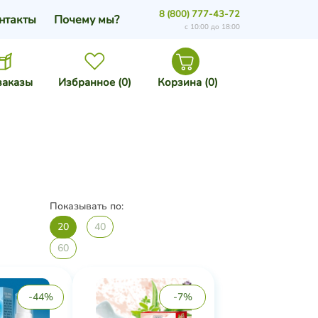
8 (800) 777-43-72
нтакты
Почему мы?
с 10:00 до 18:00
заказы
Избранное (
0
)
Корзина (
0
)
Показывать по:
20
40
60
-44%
-7%