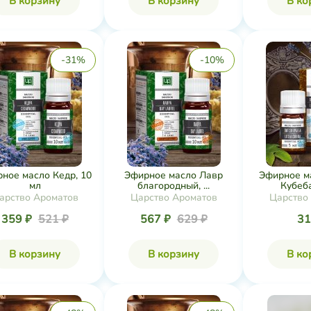
В корзину
В корзину
В ко
-31%
-10%
ное масло Кедр, 10
Эфирное масло Лавр
Эфирное м
мл
благородный, ...
Кубеба
арство Ароматов
Царство Ароматов
Царство
359 ₽
521 ₽
567 ₽
629 ₽
31
В корзину
В корзину
В ко