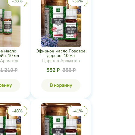
-38%
-36%
е масло
Эфирное масло Розовое
йн, 10 мл
дерево, 10 мл
 Ароматов
Царство Ароматов
1 210 ₽
552 ₽
856 ₽
рзину
В корзину
-48%
-41%