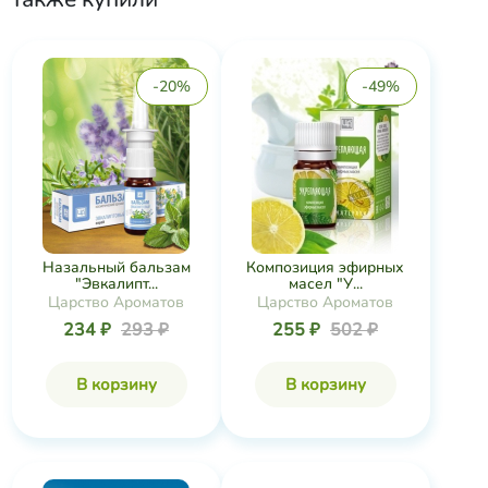
-20%
-49%
Назальный бальзам
Композиция эфирных
"Эвкалипт...
масел "У...
Царство Ароматов
Царство Ароматов
234 ₽
293 ₽
255 ₽
502 ₽
В корзину
В корзину