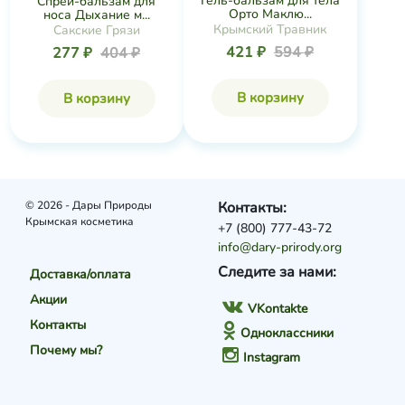
Гель-бальзам для тела
Спрей-бальзам для
Орто Маклю...
носа Дыхание м...
Крымский Травник
Сакские Грязи
421 ₽
594 ₽
277 ₽
404 ₽
В корзину
В корзину
© 2026 - Дары Природы
Контакты:
Крымская косметика
+7 (800) 777-43-72
info@dary-prirody.org
Следите за нами:
Доставка/оплата
Акции
VKontakte
Контакты
Одноклассники
Почему мы?
Instagram