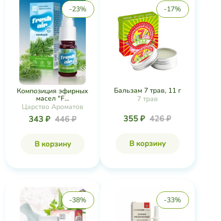
-23%
-17%
Бальзам 7 трав, 11 г
Композиция эфирных
масел "F...
7 трав
Царство Ароматов
355 ₽
426 ₽
343 ₽
446 ₽
В корзину
В корзину
-38%
-33%