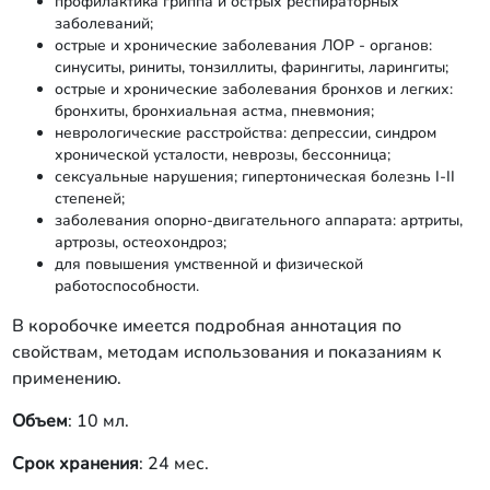
профилактика гриппа и острых респираторных
заболеваний;
острые и хронические заболевания ЛОР - органов:
синуситы, риниты, тонзиллиты, фарингиты, ларингиты;
острые и хронические заболевания бронхов и легких:
бронхиты, бронхиальная астма, пневмония;
неврологические расстройства: депрессии, синдром
хронической усталости, неврозы, бессонница;
сексуальные нарушения; гипертоническая болезнь I-II
степеней;
заболевания опорно-двигательного аппарата: артриты,
артрозы, остеохондроз;
для повышения умственной и физической
работоспособности.
В коробочке имеется подробная аннотация по
свойствам, методам использования и показаниям к
применению.
О
бъем
: 10 мл.
Срок хранения
: 24 мес.