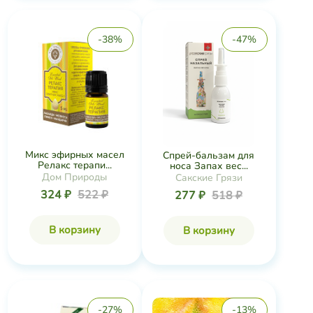
-38%
-47%
Микс эфирных масел
Спрей-бальзам для
Релакс терапи...
носа Запах вес...
Дом Природы
Сакские Грязи
324 ₽
522 ₽
277 ₽
518 ₽
В корзину
В корзину
-27%
-13%