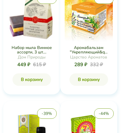
Набор мыла Винное
Аромабальзам
ассорти, 3 шт....
"Укрепляющий&q...
Дом Природы
Царство Ароматов
449 ₽
615 ₽
289 ₽
332 ₽
В корзину
В корзину
-39%
-44%