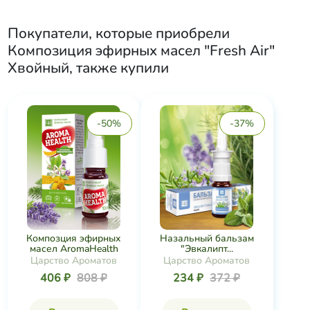
Покупатели, которые приобрели
Композиция эфирных масел "Fresh Air"
Хвойный
, также купили
-50%
-37%
Композция эфирных
Назальный бальзам
масел AromaHealth
"Эвкалипт...
Царство Ароматов
Царство Ароматов
406 ₽
808 ₽
234 ₽
372 ₽