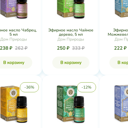
ное масло Чабрец,
Эфирное масло Чайное
Эфирно
5 мл
дерево, 5 мл
Можжевель
Дом Природы
Дом Природы
Дом П
238 ₽
262 ₽
250 ₽
333 ₽
222 ₽
В корзину
В корзину
В ко
-36%
-12%