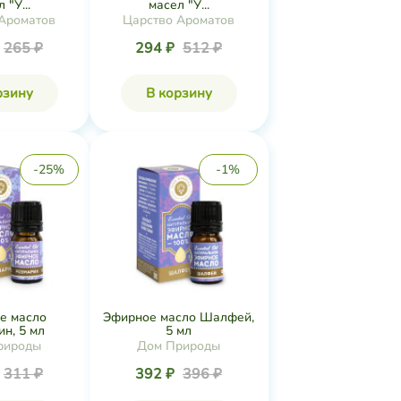
 "У...
масел "У...
Ароматов
Царство Ароматов
265 ₽
294 ₽
512 ₽
рзину
В корзину
-25%
-1%
е масло
Эфирное масло Шалфей,
н, 5 мл
5 мл
рироды
Дом Природы
311 ₽
392 ₽
396 ₽