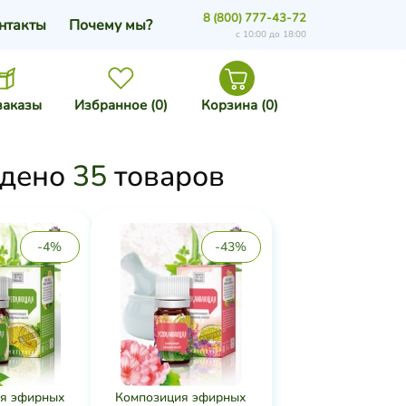
8 (800) 777-43-72
нтакты
Почему мы?
с 10:00 до 18:00
заказы
Избранное (
0
)
Корзина (
0
)
дено
35
товаров
-4%
-43%
я эфирных
Композиция эфирных