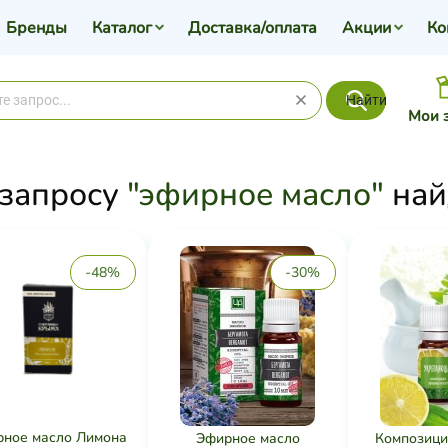
Бренды
Каталог
Доставка/оплата
Акции
Ко
Найти
Мои 
 запросу
"эфирное масло"
най
-48%
-30%
ное масло Лимона
Эфирное масло
Композици