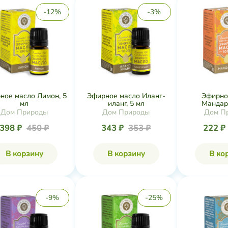
-12%
-3%
ное масло Лимон, 5
Эфирное масло Иланг-
Эфирно
мл
иланг, 5 мл
Мандари
Дом Природы
Дом Природы
Дом П
398 ₽
450 ₽
343 ₽
353 ₽
222 ₽
В корзину
В корзину
В ко
-9%
-25%