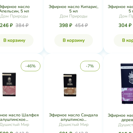
Эфирное масло
Эфирное масло Кипарис,
Эфирное мас
Апельсин, 5 мл
5 мл
5 
Дом Природы
Дом Природы
Дом П
246 ₽
384 ₽
398 ₽
454 ₽
304 ₽
В корзину
В корзину
В ко
-46%
-7%
ное масло Шалфея
Эфирное масло Сандала
Эфирное мас
алуштинское...
алуштинско...
дерева
Душистый Мир
Душистый Мир
Душист