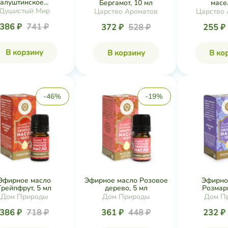
алуштинское...
Бергамот, 10 мл
масел
Душистый Мир
Царство Ароматов
Царство 
386 ₽
741 ₽
372 ₽
528 ₽
255 ₽
В корзину
В корзину
В ко
-46%
-19%
Эфирное масло
Эфирное масло Розовое
Эфирно
Грейпфрут, 5 мл
дерево, 5 мл
Розмари
Дом Природы
Дом Природы
Дом П
386 ₽
718 ₽
361 ₽
448 ₽
232 ₽