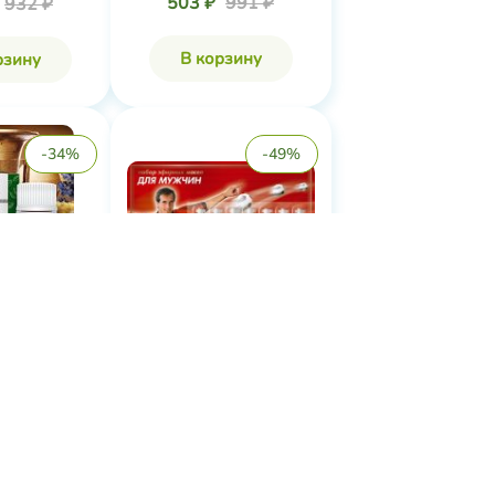
503 ₽
991 ₽
932 ₽
В корзину
рзину
-34%
-49%
Набор композиций
е масло
эфирных масел &...
ладкий, ...
Царство Ароматов
Ароматов
Нет в наличии
наличии
В корзину
рзину