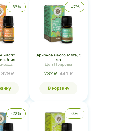
-33%
-47%
е масло
Эфирное масло Мята, 5
н, 5 мл
мл
рироды
Дом Природы
329 ₽
232 ₽
441 ₽
рзину
В корзину
-22%
-3%