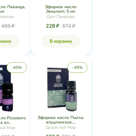
ло Лаванда,
Эфирное масло
мл
Эвкалипт, 5 мл
рироды
Дом Природы
459 ₽
228 ₽
372 ₽
рзину
В корзину
-45%
-49%
Эфирное масло Пихты
ло Розового
алуштинское,...
 ал...
Душистый Мир
ый Мир