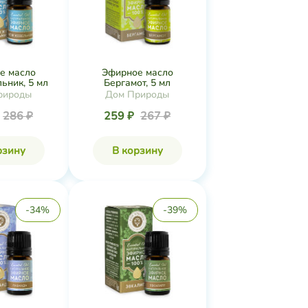
е масло
Эфирное масло
ник, 5 мл
Бергамот, 5 мл
рироды
Дом Природы
286 ₽
259 ₽
267 ₽
рзину
В корзину
-34%
-39%