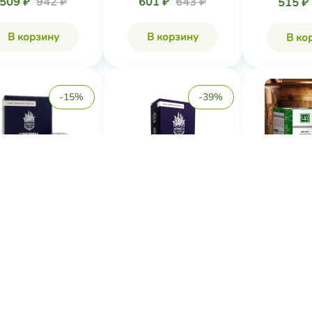
509 ₽
942 ₽
601 ₽
643 ₽
515 ₽
В корзину
В корзину
В ко
-15%
-39%
рное масло Мяты
Эфирное масло Литсея
Эфирно
алуштинское, ...
Кубеба алуш...
Апельсин с
Душистый Мир
Душистый Мир
Царство 
365 ₽
427 ₽
450 ₽
743 ₽
Нет в 
В корзину
В корзину
В ко