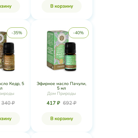
рзину
В корзину
-35%
-40%
сло Кедр, 5
Эфирное масло Пачули,
л
5 мл
рироды
Дом Природы
340 ₽
417 ₽
692 ₽
рзину
В корзину