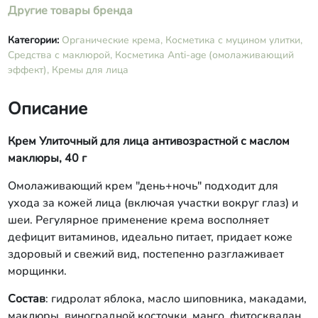
Другие товары бренда
Категории:
Органические крема,
Косметика с муцином улитки,
Средства с маклюрой,
Косметика Anti-age (омолаживающий
эффект),
Кремы для лица
Описание
Крем Улиточный для лица антивозрастной с маслом
маклюры, 40 г
Омолаживающий крем "день+ночь" подходит для
ухода за кожей лица (включая участки вокруг глаз) и
шеи. Регулярное применение крема восполняет
дефицит витаминов, идеально питает, придает коже
здоровый и свежий вид, постепенно разглаживает
морщинки.
Состав
: гидролат яблока, масло шиповника, макадами,
маклюры, виноградной косточки, манго, фитосквалан,