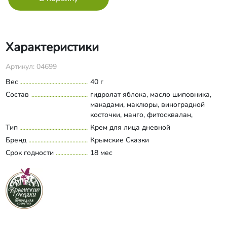
Характеристики
Артикул: 04699
Вес
40 г
Состав
гидролат яблока, масло шиповника,
макадами, маклюры, виноградной
косточки, манго, фитосквалан,
эмульгатор "Галолив ТЕН", фильтрат
Тип
Крем для лица дневной
Развернуть состав
улитки, ​витамин Е, Д-пантенол,
Бренд
Крымские Сказки
конкрет яблока, кофеин, консервант
Срок годности
18 мес
"Euxyl PE 9010"​.