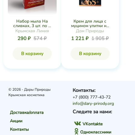
Набор мыла На
Крем для лица с
сливках, 3 шт. по ...
муцином улитки н...
Крымская Линия
Дом Природы
290 ₽
574 ₽
1 221 ₽
1 905 ₽
В корзину
В корзину
© 2026 - Дары Природы
Контакты:
Крымская косметика
+7 (800) 777-43-72
info@dary-prirody.org
Следите за нами:
Доставка/оплата
Акции
VKontakte
Контакты
Одноклассники