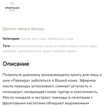
Polyisobutene, Caprylic/Capric
Triglyceride, D-Panthenol, Propylene
Glycol (and) Glycolic Acid (and) Lactic
Acid (and) Citric Acid (and) Malic Acid
(and) Tartaric Acid (and)
Dimethylaminoethanol, Taraxacum
Другие товары бренда
Officinalis Extract (экстракт
одуванчика), Lavandula Angustifolia
Категории:
Кремы для лица,
Кремы для лица
Extract (экстракт лаванды), Sweet
Теги:
крымская косметика,
уход за кожей лица и тела,
дары
Almond Extract (экстракт миндаля),
природы,
крымская роза,
Lavandula Angustifolia Essential Oil
дары природы крыма
(масло эфирное лавандовое),
Methylchloroisothiazolinone,
Описание
Methylisothiazolinone, Sodium
Hyaluronate.
Позвольте дневному увлажняющему крему для лица и
шеи «Лаванда» заботиться о Вашей коже. Эфирное
масло лаванды успокаивает, снимает усталость и
тонизирует, возвращает коже тургор и эластичность.
Масло миндаля и экстракт лаванды в сочетании с
фруктовыми кислотами обладают выраженным