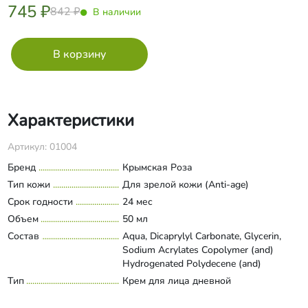
745 ₽
842 ₽
В наличии
Характеристики
Артикул: 01004
Бренд
Крымская Роза
Тип кожи
Для зрелой кожи (Anti-age)
Срок годности
24 мес
Объем
50 мл
Состав
Aqua, Dicaprylyl Carbonate, Glycerin,
Sodium Acrylates Copolymer (and)
Hydrogenated Polydecene (and)
Trideceth-6, Olive Oil (масло
Тип
Крем для лица дневной
Развернуть состав
оливковое), Sweet Almond Oil (масло
миндальное), Hydrogenated