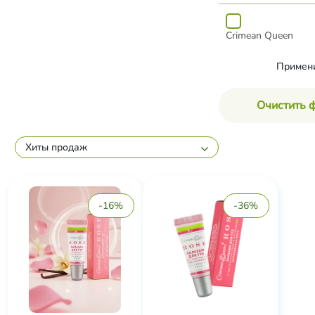
Crimean Queen
Примен
Очистить 
Хиты продаж
-16%
-36%