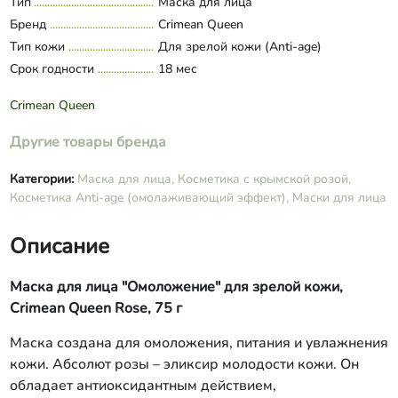
Тип
Маска для лица
Развернуть состав
глицерилмоностеарат, пчелиный мед,
Бренд
Crimean Queen
масло миндальное, абсолют розы,
Тип кожи
Для зрелой кожи (Anti-age)
лецитин, сквалан, гиалуроновая
Срок годности
кислота, каприк/каприлик
18 мес
триглицерид, пантенол, аллантоин,
инулин, лауроилглутамат натрия,
Crimean Queen
стеароиллактилат натрия,
ксантановая камедь, кислота
Другие товары бренда
лимонная, витамины С и Е,
бензиловый спирт,
Категории:
Маска для лица,
Косметика с крымской розой,
этилгексилглицерин, дегидроуксусная
Косметика Anti-age (омолаживающий эффект),
Маски для лица
кислота, бензойная кислота,
сорбиновая кислота, эфирные масла
Описание
герани, пачули, парфюмерная
композиция.
Маска для лица "Омоложение" для зрелой кожи
,
Crimean Queen Rose, 75 г
Маска создана для омоложения, питания и увлажнения
кожи. Абсолют розы – эликсир молодости кожи. Он
обладает антиоксидантным действием,