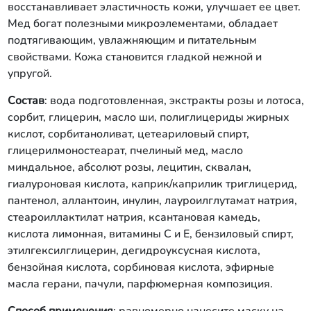
восстанавливает эластичность кожи, улучшает ее цвет.
Мед богат полезными микроэлементами, обладает
подтягивающим, увлажняющим и питательным
свойствами. Кожа становится гладкой нежной и
упругой.
Состав
: вода подготовленная, экстракты розы и лотоса,
сорбит, глицерин, масло ши, полиглицериды жирных
кислот, сорбитаноливат, цетеариловый спирт,
глицерилмоностеарат, пчелиный мед, масло
миндальное, абсолют розы, лецитин, сквалан,
гиалуроновая кислота, каприк/каприлик триглицерид,
пантенол, аллантоин, инулин, лауроилглутамат натрия,
стеароиллактилат натрия, ксантановая камедь,
кислота лимонная, витамины С и Е, бензиловый спирт,
этилгексилглицерин, дегидроуксусная кислота,
бензойная кислота, сорбиновая кислота, эфирные
масла герани, пачули, парфюмерная композиция.