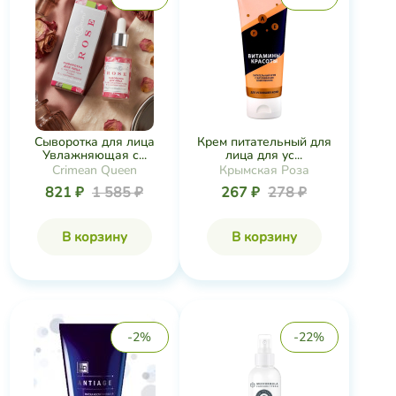
Сыворотка для лица
Крем питательный для
Увлажняющая с...
лица для ус...
Crimean Queen
Крымская Роза
821 ₽
1 585 ₽
267 ₽
278 ₽
В корзину
В корзину
-2%
-22%