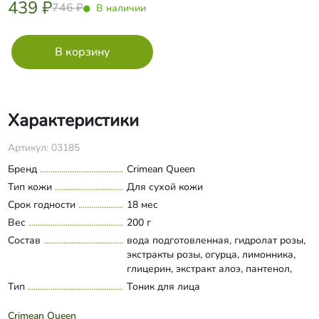
439 ₽
746 ₽
В наличии
Характеристики
Артикул: 03185
Бренд
Crimean Queen
Тип кожи
Для сухой кожи
Срок годности
18 мес
Вес
200 г
Состав
вода подготовленная, гидролат розы,
экстракты розы, огурца, лимонника,
глицерин, экстракт алоэ, пантенол,
натрия пирролидонкарбонат,
Тип
Тоник для лица
Развернуть состав
лимонная кислота, бензиловый спирт,
дегидроуксусная кислота, бензойная
Crimean Queen