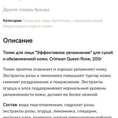
кислота, сорбиновая кислота,
эфирные масла лимонника, герани,
Другие товары бренда
кетон малины.
Категории:
Тоник для лица,
Косметика с крымской розой,
Мицеллярная вода и тоники
Описание
Тоник для лица "Эффективное увлажнение" для сухой
и обезвоженной кожи
, Crimean Queen Rose, 200г
Тоник приятно освежает и хорошо увлажняет кожу.
Экстракты розы и лимонника повышают тургор кожи,
снимают раздражение и покраснение. Экстракты
огурца и алоэ поддерживают нормальный уровень
увлажненности кожи, делают ее более нежной.
Состав
: вода подготовленная, гидролат розы,
экстракты розы, огурца, лимонника, глицерин,
экстракт алоэ, пантенол, натрия пирролидонкарбонат,