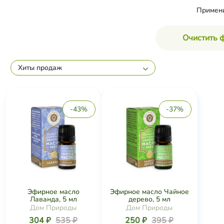
Примен
Очистить 
Хиты продаж
-43%
-37%
Эфирное масло
Эфирное масло Чайное
Лаванда, 5 мл
дерево, 5 мл
Дом Природы
Дом Природы
304 ₽
535 ₽
250 ₽
395 ₽