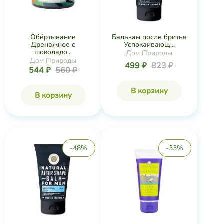
Обёртывание
Бальзам после бритья
Дренажное с
Успокаивающ...
шоколадо...
Дом Природы
Дом Природы
499 ₽
823 ₽
544 ₽
560 ₽
В корзину
В корзину
-48%
-33%