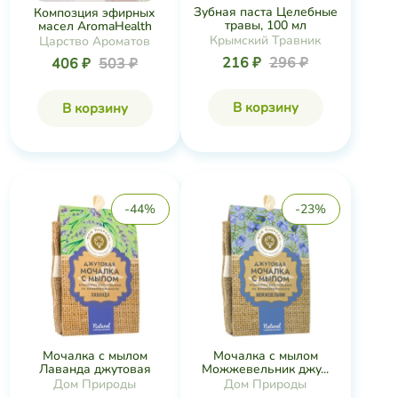
Зубная паста Целебные
Композция эфирных
травы, 100 мл
масел AromaHealth
Крымский Травник
Царство Ароматов
216 ₽
296 ₽
406 ₽
503 ₽
В корзину
В корзину
-44%
-23%
Мочалка с мылом
Мочалка с мылом
Лаванда джутовая
Можжевельник джу...
Дом Природы
Дом Природы