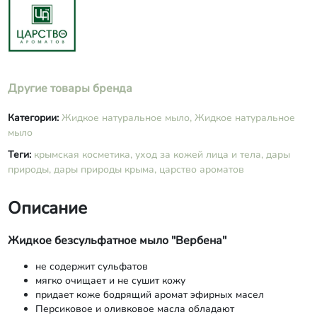
(масло оливковое), Glycerin, Citrus
Limon Fruit Oil (масло эфирное
лимона), Lavandula Angustifolia Oil
(масло эфирное лаванды), Verbena
Officinalis Leaf Rectified Oil (масло
эфирное вербены), краситель CI
Другие товары бренда
42090.
Категории:
Жидкое натуральное мыло,
Жидкое натуральное
мыло
Теги:
крымская косметика,
уход за кожей лица и тела,
дары
природы,
дары природы крыма,
царство ароматов
Описание
Жидкое безсульфатное мыло "Вербена"
не содержит сульфатов
мягко очищает и не сушит кожу
придает коже бодрящий аромат эфирных масел
Персиковое и оливковое масла обладают