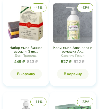
-45%
-43%
Набор мыла Винное
Крем-мыло Алоэ вера и
ассорти, 3 шт....
ромашка Ак...
Дом Природы
Сакские Грязи
449 ₽
813 ₽
527 ₽
922 ₽
В корзину
В корзину
-11%
-23%