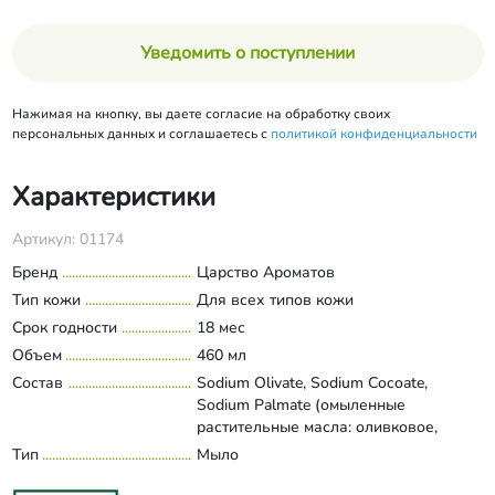
Уведомить о поступлении
Нажимая на кнопку, вы даете согласие на обработку своих
персональных данных и соглашаетесь с
политикой конфиденциальности
Характеристики
Артикул: 01174
Бренд
Царство Ароматов
Тип кожи
Для всех типов кожи
Срок годности
18 мес
Объем
460 мл
Состав
Sodium Olivate, Sodium Cocoate,
Sodium Palmate (омыленные
растительные масла: оливковое,
кокосовое, пальмовое), Aqua, Prunus
Тип
Мыло
Развернуть состав
persia kernel oil (масло из персиковых
косточек), Olea Europaea Fruit Oil