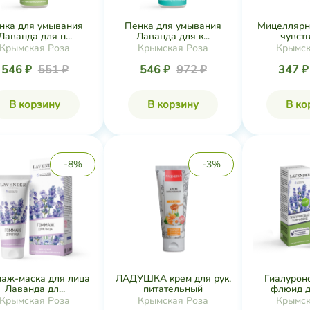
нка для умывания
Пенка для умывания
Мицеллярн
Лаванда для н...
Лаванда для к...
чувств
Крымская Роза
Крымская Роза
Крымск
546 ₽
551 ₽
546 ₽
972 ₽
347 
В корзину
В корзину
В ко
-8%
-3%
маж-маска для лица
ЛАДУШКА крем для рук,
Гиалурон
Лаванда дл...
питательный
флюид дл
Крымская Роза
Крымская Роза
Крымск