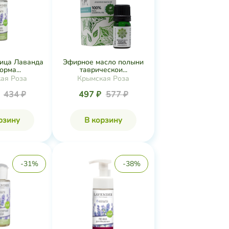
лица Лаванда
Эфирное масло полыни
орма...
таврическои...
ая Роза
Крымская Роза
₽
434 ₽
497 ₽
577 ₽
рзину
В корзину
-31%
-38%