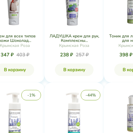
ем для всех типов
ЛАДУШКА крем для рук,
Тоник для 
кожи Шоколад...
Комплексны...
для н
Крымская Роза
Крымская Роза
Крымск
347 ₽
403 ₽
238 ₽
257 ₽
398 
В корзину
В корзину
В ко
-1%
-44%