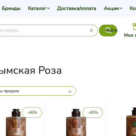
Бренды
Каталог
Доставка/оплата
Акции
Ко
Найти
Мои 
ымская Роза
ы продаж
-46%
-45%