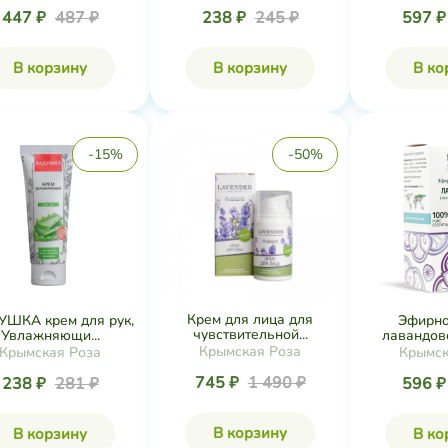
447 ₽
487 ₽
238 ₽
245 ₽
597 
В корзину
В корзину
В ко
-15%
-50%
Крем для лица для
ШКА крем для рук,
Эфирно
чувствительной...
Увлажняющи...
лавандово
Крымская Роза
Крымская Роза
Крымск
745 ₽
1 490 ₽
238 ₽
281 ₽
596 
В корзину
В корзину
В ко