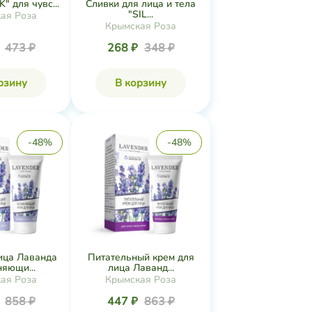
" для чувс...
Сливки для лица и тела
"SIL...
ая Роза
Крымская Роза
₽
473 ₽
268 ₽
348 ₽
рзину
В корзину
-48%
-48%
ица Лаванда
Питательный крем для
яющи...
лица Лаванд...
ая Роза
Крымская Роза
₽
858 ₽
447 ₽
863 ₽