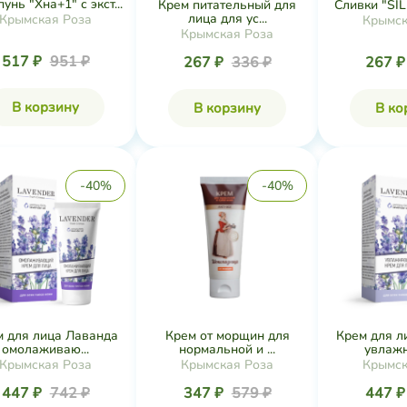
нь "Хна+1" с экст...
Крем питательный для
Сливки "SILK
лица для ус...
Крымская Роза
Крымск
Крымская Роза
517 ₽
951 ₽
267 ₽
336 ₽
267 
В корзину
В корзину
В ко
-40%
-40%
м для лица Лаванда
Крем от морщин для
Крем для л
омолаживаю...
нормальной и ...
увлажн
Крымская Роза
Крымская Роза
Крымск
447 ₽
742 ₽
347 ₽
579 ₽
447 