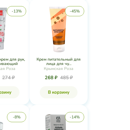
-13%
-45%
ем для рук,
Крем питательный для
ивающий
лица для чу...
ая Роза
Крымская Роза
₽
274 ₽
268 ₽
485 ₽
рзину
В корзину
-8%
-14%