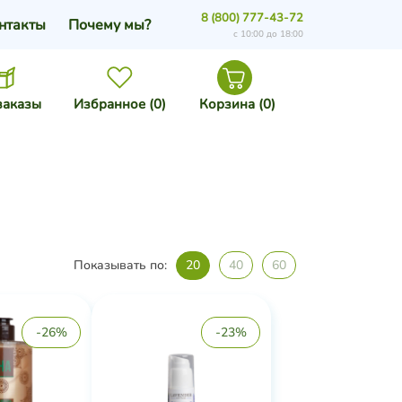
8 (800) 777-43-72
нтакты
Почему мы?
с 10:00 до 18:00
заказы
Избранное (
0
)
Корзина (
0
)
Показывать по:
20
40
60
-26%
-23%