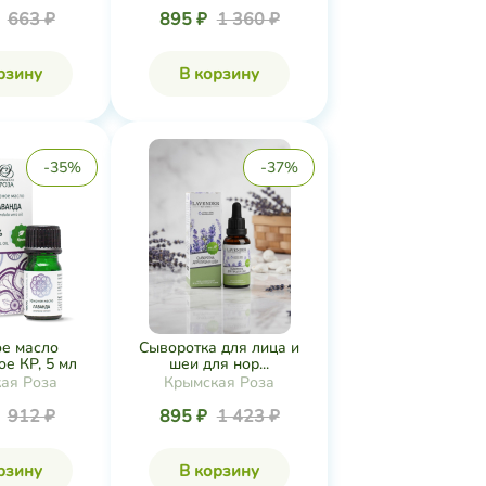
₽
663 ₽
895 ₽
1 360 ₽
рзину
В корзину
-35%
-37%
е масло
Сыворотка для лица и
е КР, 5 мл
шеи для нор...
ая Роза
Крымская Роза
₽
912 ₽
895 ₽
1 423 ₽
рзину
В корзину