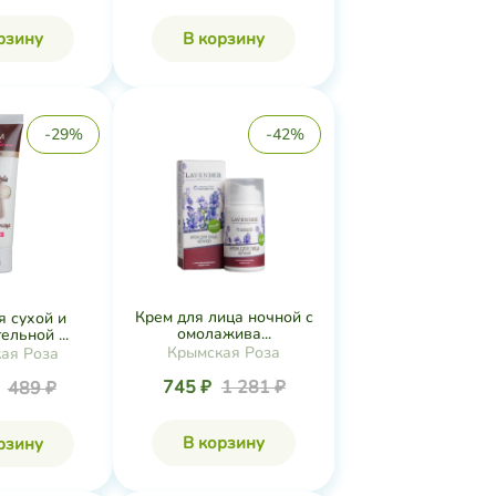
рзину
В корзину
-29%
-42%
Крем для лица ночной с
я сухой и
омолажива...
ельной ...
Крымская Роза
ая Роза
745 ₽
1 281 ₽
₽
489 ₽
В корзину
рзину