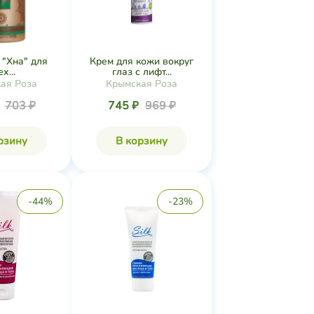
"Хна" для
Крем для кожи вокруг
х...
глаз с лифт...
ая Роза
Крымская Роза
₽
703 ₽
745 ₽
969 ₽
рзину
В корзину
-44%
-23%