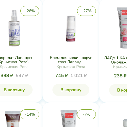
-26%
-27%
идролат Лаванды
Крем для кожи вокруг
ЛАДУШКА кр
Крымская Роза)...
глаз Лаванд...
Омолаж
Крымская Роза
Крымская Роза
Крымск
398 ₽
537 ₽
745 ₽
1 021 ₽
238 
В корзину
В корзину
В ко
-14%
-7%