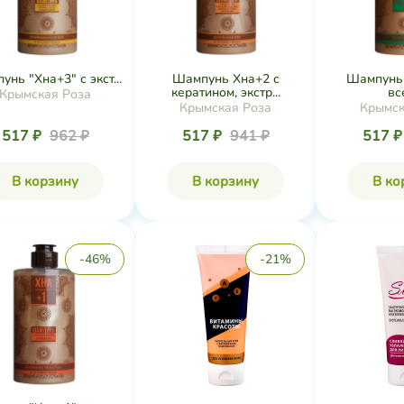
нь "Хна+3" с экст...
Шампунь Хна+2 с
Шампунь 
кератином, экстр...
все
Крымская Роза
Крымская Роза
Крымск
517 ₽
962 ₽
517 ₽
941 ₽
517 
В корзину
В корзину
В ко
-46%
-21%