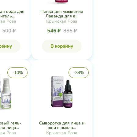
ая вода для
Пенка для умывания
итель...
Лаванда для в...
ая Роза
Крымская Роза
₽
500 ₽
546 ₽
885 ₽
рзину
В корзину
-10%
-34%
овый гель-
Сыворотка для лица и
я лица...
шеи с омола...
ая Роза
Крымская Роза