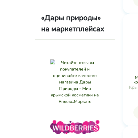
«Дары природы»
на маркетплейсах
М
ко
Кры