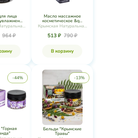
для лица
Масло массажное
увлажнен...
косметическое &q...
Натуральная
Крымская Натуральная
екция
Коллекция
₽
964 ₽
513 ₽
790 ₽
рзину
В корзину
-44%
-13%
 "Горная
Бельди "Крымские
анда"
Травы"