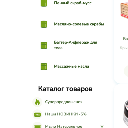
Пенный скраб-мусс
Масляно-солевые скрабы
Б
Баттер-Анфлераж для
тела
Кры
Массажные масла
Каталог товаров
Суперпредложения
Наши НОВИНКИ -5%
Мыло Натуральное
>