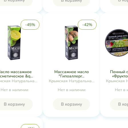
В корзину
В ко
В корзину
-45%
-42%
асло массажное
Массажное масло
Пенный с
сметическое &q...
"Гипоаллерг...
«Фруктов
мская Натуральная
Крымская Натуральная
Крымская 
Коллекция
Коллекция
Колл
Нет в наличии
Нет в наличии
Нет в 
В корзину
В корзину
В ко