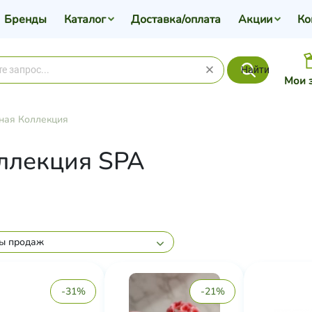
Бренды
Каталог
Доставка/оплата
Акции
Ко
Найти
Мои 
ная Коллекция
ллекция SPA
ы продаж
-31%
-21%