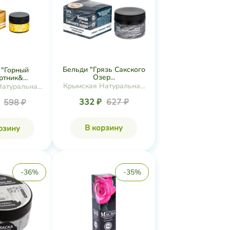
Бельди "Грязь Сакского
 "Горный
Озер...
тник&...
Крымская Натуральная
Натуральная
Коллекция
екция
332 ₽
627 ₽
₽
598 ₽
В корзину
рзину
-36%
-35%