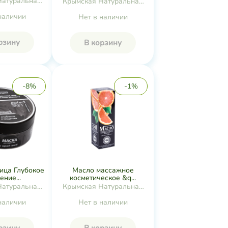
Натуральная
Крымская Натуральная
екция
Коллекция
наличии
Нет в наличии
рзину
В корзину
-8%
-1%
ица Глубокое
Масло массажное
ние...
косметическое &q...
Натуральная
Крымская Натуральная
екция
Коллекция
наличии
Нет в наличии