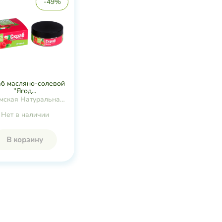
-49%
аб масляно-солевой
"Ягод...
мская Натуральная
Коллекция
Нет в наличии
В корзину