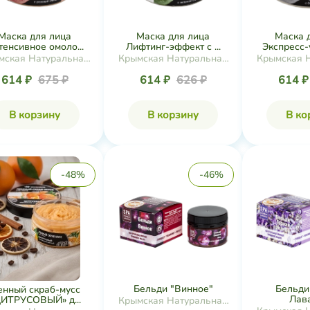
Маска для лица
Маска для лица
Маска 
тенсивное омоло...
Лифтинг-эффект с ...
Экспресс-
мская Натуральная
Крымская Натуральная
Крымская 
Коллекция
Коллекция
Колл
614 ₽
675 ₽
614 ₽
626 ₽
614 
В корзину
В корзину
В ко
-48%
-46%
Бельди "Винное"
Бельди
енный скраб-мусс
Лав
ИТРУСОВЫЙ» д...
Крымская Натуральная