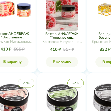
аттер-АНФЛЕРАЖ
Баттер-АНФЛЕРАЖ
Бельди
"Восстанавл...
"Тонизирующ...
бессмер
мская Натуральная
Крымская Натуральная
Крымская 
Коллекция
Коллекция
Колл
410 ₽
595 ₽
410 ₽
517 ₽
332 
В корзину
В корзину
В ко
-9%
-2%