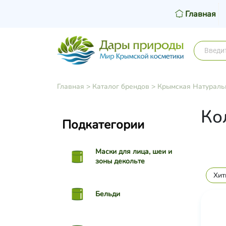
Главная
Главная
>
Каталог брендов
>
Крымская Натураль
Ко
Подкатегории
Маски для лица, шеи и
зоны декольте
Хит
Бельди