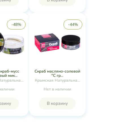
рзину
В корзину
-48%
-44%
краб-мусс
Скраб масляно-солевой
ый мик...
"С гр...
Натуральная
Крымская Натуральная
екция
Коллекция
наличии
Нет в наличии
рзину
В корзину