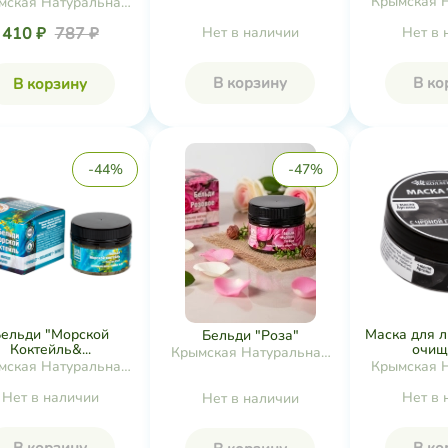
Крымская 
мская Натуральная
Коллекция
Колл
Коллекция
410 ₽
787 ₽
Нет в наличии
Нет в 
В корзину
В ко
В корзину
-44%
-47%
ельди "Морской
Маска для л
Бельди "Роза"
Коктейль&...
очище
Крымская Натуральная
мская Натуральная
Крымская 
Коллекция
Коллекция
Колл
Нет в наличии
Нет в 
Нет в наличии