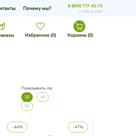
8 (800) 777-43-72
нтакты
Почему мы?
с 10:00 до 18:00
заказы
Избранное (
0
)
Корзина (
0
)
Показывать по:
20
40
60
-44%
-47%