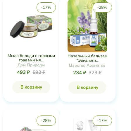
-17%
-28%
Мыло бельди с горными
Назальный бальзам
травами мя...
"Эвкалипт...
Дом Природы
Царство Ароматов
493 ₽
592 ₽
234 ₽
323 ₽
В корзину
В корзину
-28%
-17%