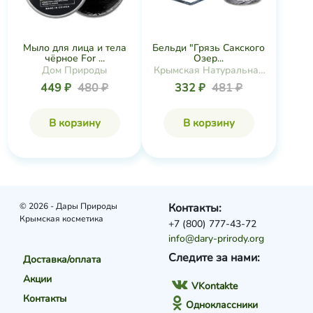
Мыло для лица и тела
Бельди "Грязь Сакского
чёрное For ...
Озер...
Дом Природы
Крымская Натуральная
Коллекция
449 ₽
480 ₽
332 ₽
481 ₽
В корзину
В корзину
© 2026 - Дары Природы
Контакты:
Крымская косметика
+7 (800) 777-43-72
info@dary-prirody.org
Следите за нами:
Доставка/оплата
Акции
VKontakte
Контакты
Одноклассники