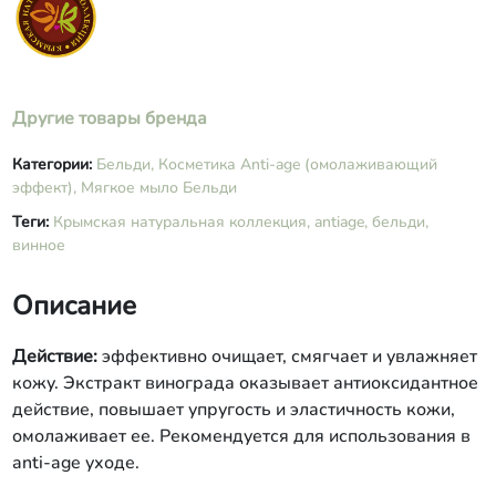
кислота, феноксиэтанол,
ароматизатор, витамин Е, экстракт
розмарина СО2.
Другие товары бренда
Категории:
Бельди,
Косметика Anti-age (омолаживающий
эффект),
Мягкое мыло Бельди
Теги:
Крымская натуральная коллекция,
antiage,
бельди,
винное
Описание
Действие:
эффективно очищает, смягчает и увлажняет
кожу. Экстракт винограда оказывает антиоксидантное
действие, повышает упругость и эластичность кожи,
омолаживает ее. Рекомендуется для использования в
anti-age уходе.