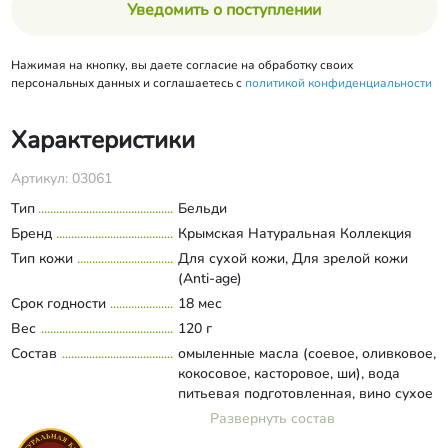
Уведомить о поступлении
Нажимая на кнопку, вы даете согласие на обработку своих
персональных данных и соглашаетесь с
политикой конфиденциальности
Характеристики
Артикул: 03061
Тип
Бельди
Бренд
Крымская Натуральная Коллекция
Тип кожи
Для сухой кожи, Для зрелой кожи
(Anti-age)
Срок годности
18 мес
Вес
120 г
Состав
омыленные масла (соевое, оливковое,
кокосовое, касторовое, ши), вода
питьевая подготовленная, вино сухое
красное, глицерин дистиллированный,
Развернуть состав
кислота лимонная, стеариновая