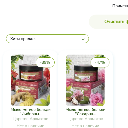
Примен
Очистить 
Хиты продаж
-39%
-47%
Мыло мягкое бельди
Мыло мягкое бельди
"Имбирны...
"Сахарна...
Царство Ароматов
Царство Ароматов
Нет в наличии
Нет в наличии