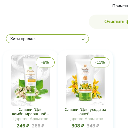
Примен
Очистить 
Хиты продаж
-8%
-11%
Сливки "Для
Сливки "Для ухода за
комбинированной...
кожей ...
Царство Ароматов
Царство Ароматов
246 ₽
266 ₽
308 ₽
348 ₽