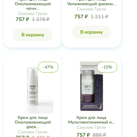
Омолаживающий
Увлажняющий дневно...
ночн...
Сакские Грязи
Сакские Грязи
757 ₽
1 211 ₽
757 ₽
1 378 ₽
В корзину
В корзину
-47%
-15%
Крем для лица
Крем для лица
Омолаживающий
Мультивитаминный н...
днев...
Сакские Грязи
Сакские Грязи
757 ₽
886 ₽