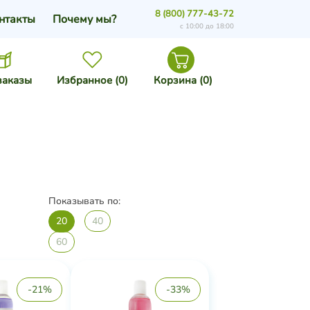
8 (800) 777-43-72
нтакты
Почему мы?
с 10:00 до 18:00
заказы
Избранное (
0
)
Корзина (
0
)
Показывать по:
20
40
60
-21%
-33%