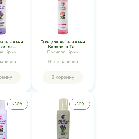
душа и ванн
Гель для душа и ванн
ая ла...
Королева Та...
да-Крым
Полиада-Крым
наличии
Нет в наличии
рзину
В корзину
-36%
-30%