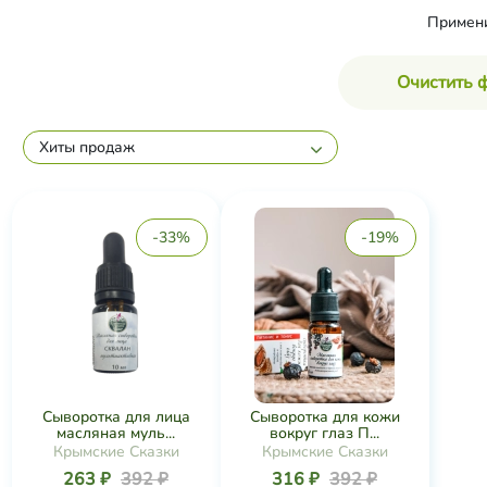
Примен
Очистить 
Хиты продаж
-33%
-19%
Сыворотка для лица
Сыворотка для кожи
масляная муль...
вокруг глаз П...
Крымские Сказки
Крымские Сказки
263 ₽
392 ₽
316 ₽
392 ₽