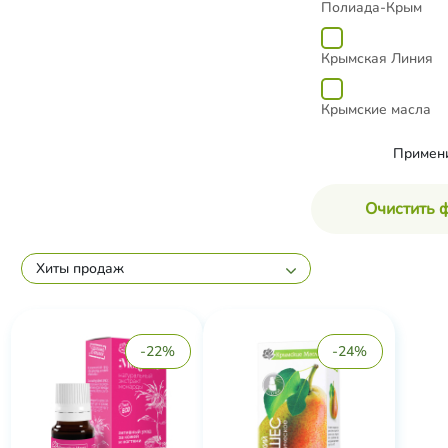
Полиада-Крым
Крымская Линия
Крымские масла
Примен
Очистить 
Хиты продаж
-22%
-24%