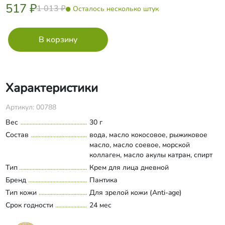
517 ₽
1 013 ₽
Осталось несколько штук
Характеристики
Артикул: 00788
Вес
30 г
Состав
вода, масло кокосовое, рыжиковое
масло, масло соевое, морской
коллаген, масло акулы катран, спирт
цетеариловый, глицерил стеарат
Тип
Крем для лица дневной
Развернуть состав
(органический), цетил пальмитат,
Бренд
Пантика
глицерин (растительный), ПЭГ-40,
Тип кожи
Для зрелой кожи (Anti-age)
ксантановая камедь, фруктовые
Срок годности
органические кислоты (бензойная,
24 мес
сорбиновая, молочная),