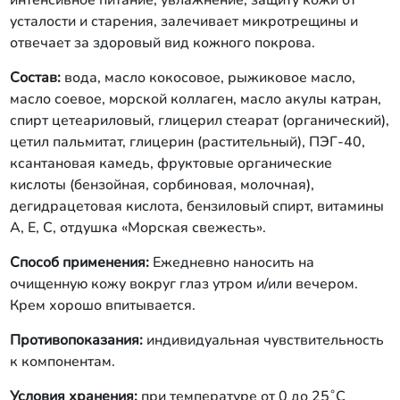
интенсивное питание, увлажнение, защиту кожи от
усталости и старения, залечивает микротрещины и
отвечает за здоровый вид кожного покрова.
Состав:
вода, масло кокосовое, рыжиковое масло,
масло соевое, морской коллаген, масло акулы катран,
спирт цетеариловый, глицерил стеарат (органический),
цетил пальмитат, глицерин (растительный), ПЭГ-40,
ксантановая камедь, фруктовые органические
кислоты (бензойная, сорбиновая, молочная),
дегидрацетовая кислота, бензиловый спирт, витамины
А, Е, С, отдушка «Морская свежесть».
Способ применения:
Ежедневно наносить на
очищенную кожу вокруг глаз утром и/или вечером.
Крем хорошо впитывается.
Противопоказания:
индивидуальная чувствительность
к компонентам.
Условия хранения:
при температуре от 0 до 25˚С