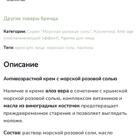
спирт, витамины А,Е,С, ваниль,
эфирное масло шалфея.
Другие товары бренда
Категории:
Серия "Морская розовая соль",
Косметика Anti-age
(омолаживающий эффект),
Кремы для лица
Теги:
крем для лица,
морская соль,
пантика
Описание
Антивозрастной крем с морской розовой солью
Наличие в креме
алоэ вера
в сочетании с крымской
морской розовой солью, комплексом витаминов и
масла из виноградных косточек
предотвращает
преждевременное старение и позволяет выглядеть
моложе.
Состав:
раствор морской розовой соли, масло