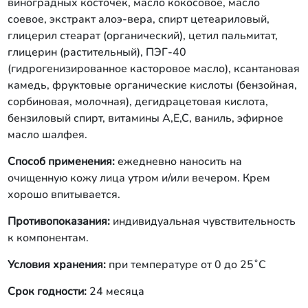
виноградных косточек, масло кокосовое, масло
соевое, экстракт алоэ-вера, спирт цетеариловый,
глицерил стеарат (органический), цетил пальмитат,
глицерин (растительный), ПЭГ-40
(гидрогенизированное касторовое масло), ксантановая
камедь, фруктовые органические кислоты (бензойная,
сорбиновая, молочная), дегидрацетовая кислота,
бензиловый спирт, витамины А,Е,С, ваниль, эфирное
масло шалфея.
Способ применения:
ежедневно наносить на
очищенную кожу лица утром и/или вечером. Крем
хорошо впитывается.
Противопоказания:
индивидуальная чувствительность
к компонентам.
Условия хранения:
при температуре от 0 до 25˚С
Срок годности:
24 месяца