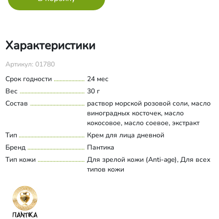
Характеристики
Артикул: 01780
Срок годности
24 мес
Вес
30 г
Состав
раствор морской розовой соли, масло
виноградных косточек, масло
кокосовое, масло соевое, экстракт
алоэ-вера, спирт цетеариловый,
Тип
Крем для лица дневной
Развернуть состав
глицерил стеарат (органический),
Бренд
Пантика
цетил пальмитат, глицерин
Тип кожи
Для зрелой кожи (Anti-age), Для всех
(растительный), ПЭГ-40
типов кожи
(гидрогенизированное касторовое
масло), ксантановая камедь,
фруктовые органические кислоты
(бензойная, сорбиновая, молочная),
дегидрацетовая кислота, бензиловый