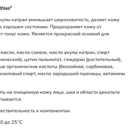
hias"
кулы катран уменьшает шероховатость, делает кожу
 в хорошем состоянии. Предохраняет кожу от
 тонус кожи. Является прекрасной основой для
масло, масло соевое, масло акулы катран, спирт
ический), цетил пальмитат, глицерин (растительный),
ые органические кислоты (бензойная, сорбиновая,
бензиловый спирт, масло зародышей пшеницы, витамины
ть на очищенную кожу лица, шеи и области декольте
тывается.
вствительность к компонентам.
 0 до 25˚С