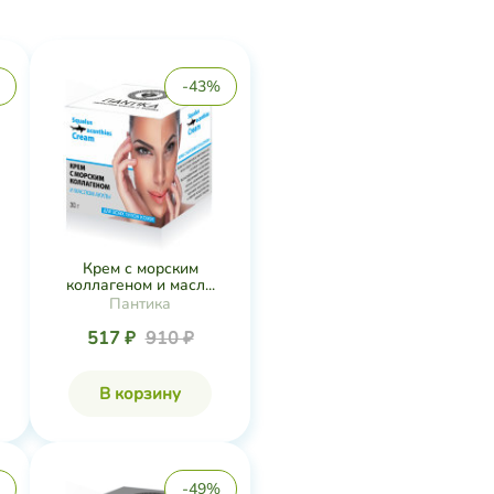
-43%
Крем с морским
коллагеном и масл...
Пантика
517 ₽
910 ₽
В корзину
-49%