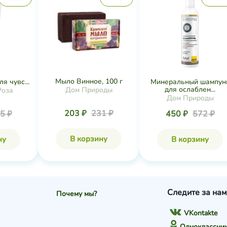
Мыло Винное, 100 г
я чувс...
Минеральный шампун
для ослаблен...
Дом Природы
Роза
Дом Природы
203 ₽
231 ₽
5 ₽
450 ₽
572 ₽
В корзину
ну
В корзину
Следите за нам
Почему мы?
VKontakte
Одноклассни