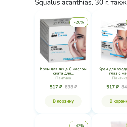
Squalus acanthias, 30 г, так
-26%
Крем для лица С маслом
Крем для уход
ската для...
глаз с мас
Пантика
Пантик
517 ₽
698 ₽
517 ₽
84
В корзину
В корзи
-47%