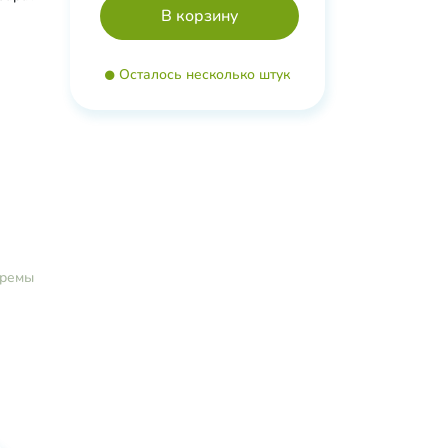
,
Осталось несколько штук
я,
етовая
о
Е, С,
ремы