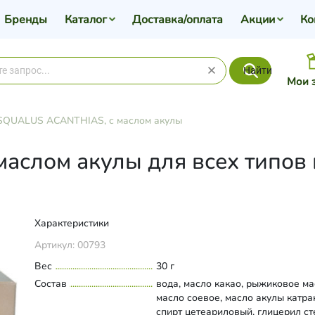
Бренды
Каталог
Доставка/оплата
Акции
Ко
Найти
Мои 
SQUALUS ACANTHIAS, с маслом акулы
маслом акулы для всех типов
Характеристики
Артикул:
00793
Вес
30 г
Состав
вода, масло какао, рыжиковое ма
масло соевое, масло акулы катра
спирт цетеариловый, глицерил ст