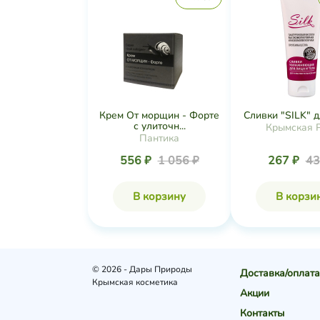
Крем От морщин - Форте
Сливки "SILK" дл
с улиточн...
Крымская 
Пантика
556 ₽
1 056 ₽
267 ₽
43
В корзину
В корзи
© 2026 - Дары Природы
Доставка/оплата
Крымская косметика
Акции
Контакты