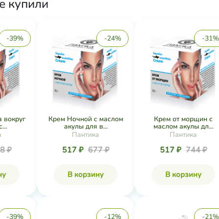
же купили
-39%
-24%
-31%
а вокруг
Крем Ночной с маслом
Крем от морщин с
...
акулы для в...
маслом акулы дл...
а
Пантика
Пантика
8 ₽
517 ₽
677 ₽
517 ₽
744 ₽
ну
В корзину
В корзину
-39%
-12%
-21%