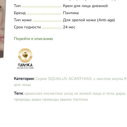
(органический), цетил пальмитат,
Тип
Развернуть состав
Крем для лица дневной
глицерин (растительный), ПЭГ-40
Бренд
Пантика
ксантановая камедь, фруктовые
Тип кожи
Для зрелой кожи (Anti-age)
органические кислоты (бензойна
Срок годности
сорбиновая, янтарная), дегидрац
24 мес
кислота, бензиловый спирт, масл
зародышей пшеницы, витамины А, 
Перейти к описанию
отдушка «Лемонграсс».
Категории:
Серия SQUALUS ACANTHIAS, с маслом акулы
К
для лица
Теги:
крымская косметика
уход за кожей лица и тела
дары
природы
дары природы крыма
пантика