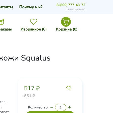
8 (800) 777-43-72
нтакты
Почему мы?
с 10:00 до 18:00
заказы
Избранное (
0
)
Корзина (
0
)
 кожи Squalus
517 ₽
651 ₽
сло,
н,
Количество:
еарат