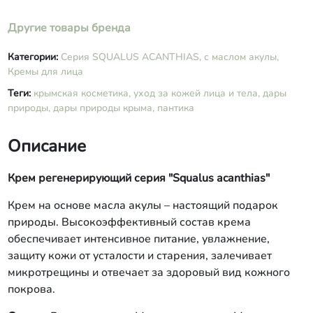
Витамины А,Е,С, Эфирное масло
мелиссы
Другие товары бренда
Категории:
Серия SQUALUS ACANTHIAS, с маслом акулы,
Кремы для лица
Теги:
крымская косметика,
уход за кожей лица и тела,
дары
природы,
дары природы крыма,
пантика
Описание
Крем регенерирующий серия "Squalus acanthias"
Крем на основе масла акулы – настоящий подарок
природы. Высокоэффективный состав крема
обеспечивает интенсивное питание, увлажнение,
защиту кожи от усталости и старения, залечивает
микротрещины и отвечает за здоровый вид кожного
покрова.