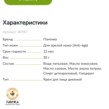
Характеристики
Артикул: 00787
Бренд
Пантика
Тип кожи
Для зрелой кожи (Anti-age)
Срок годности
12 мес
Вес
35 г
Состав
Вода питьевая, Масло кокосовое,
Масло соевое, Масло акулы катран,
Спирт цетеариловый, Глицерил
стеарат (органический), Цетил
Тип
Крем для лица дневной
Развернуть состав
пальмитат, Глицерин (растительный),
ПЭГ-40, Ксантановая камедь,
Фруктовые органические, кислоты
(бензойная, сорбиновая,
дегидроацетовая), Бензиловый спирт,
Экстракт софоры японской, Лецитин,