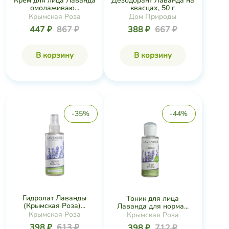
Крем для лица Лаванда
Дезодорант Лаванда на
омолаживаю...
квасцах, 50 г
Крымская Роза
Дом Природы
447 ₽
867 ₽
388 ₽
667 ₽
В корзину
В корзину
-35%
-44%
Гидролат Лаванды
Тоник для лица
(Крымская Роза)...
Лаванда для норма...
Крымская Роза
Крымская Роза
398 ₽
613 ₽
398 ₽
712 ₽