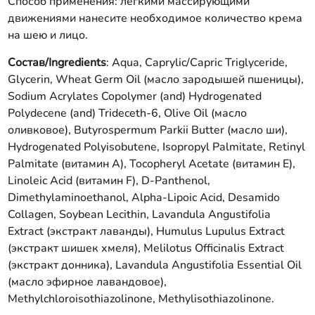
Способ применения: легкими массирующими
движениями нанесите необходимое количество крема
на шею и лицо.
Состав/Ingredients
: Aqua, Caprylic/Capric Triglyceride,
Glycerin, Wheat Germ Oil (масло зародышей пшеницы),
Sodium Acrylates Copolymer (and) Hydrogenated
Polydecene (and) Trideceth-6, Olive Oil (масло
оливковое), Butyrospermum Parkii Butter (масло ши),
Hydrogenated Polyisobutene, Isopropyl Palmitate, Retinyl
Palmitate (витамин A), Tocopheryl Acetate (витамин Е),
Linoleic Acid (витамин F), D-Panthenol,
Dimethylaminoethanol, Alpha-Lipoic Acid, Desamido
Collagen, Soybean Lecithin, Lavandula Angustifolia
Extract (экстракт лаванды), Humulus Lupulus Extract
(экстракт шишек хмеля), Melilotus Officinalis Extract
(экстракт донника), Lavandula Angustifolia Essential Oil
(масло эфирное лавандовое),
Methylchloroisothiazolinone, Methylisothiazolinone.