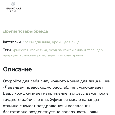
оливковое), Butyrospermum Parkii
Butter (масло ши), Hydrogenated
Polyisobutene, Isopropyl Palmitate,
Retinyl Palmitate (витамин A),
Tocopheryl Acetate (витамин Е), Linoleic
Acid (витамин F), D-Panthenol,
Другие товары бренда
Dimethylaminoethanol, Alpha-Lipoic
Acid, Desamido Collagen, Soybean
Категории:
Кремы для лица,
Кремы для лица
Lecithin, Lavandula Angustifolia Extract
Теги:
крымская косметика,
уход за кожей лица и тела,
дары
(экстракт лаванды), Humulus Lupulus
природы,
крымская роза,
Extract (экстракт шишек хмеля),
дары природы крыма
Melilotus Officinalis Extract (экстракт
донника), Lavandula Angustifolia
Описание
Essential Oil (масло эфирное
лавандовое),
Откройте для себя силу ночного крема для лица и шеи
Methylchloroisothiazolinone,
Methylisothiazolinone.
«Лаванда»: превосходно расслабляет, успокаивает
Вашу кожу, снимает напряжение и стресс даже после
трудного рабочего дня. Эфирное масло лаванды
отлично снимает раздражения и воспаления,
благотворно воздействует на поверхность кожи,