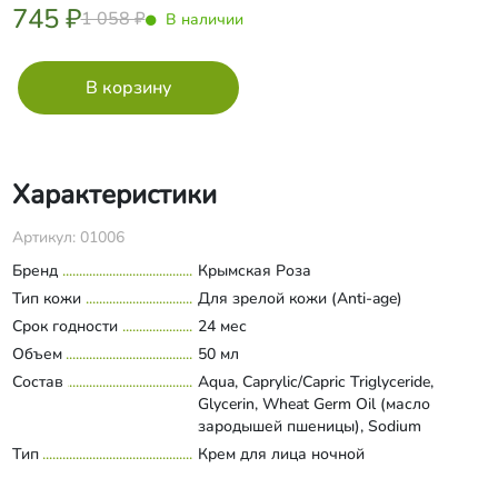
745 ₽
1 058 ₽
В наличии
Характеристики
Артикул: 01006
Бренд
Крымская Роза
Тип кожи
Для зрелой кожи (Anti-age)
Срок годности
24 мес
Объем
50 мл
Состав
Aqua, Caprylic/Capric Triglyceride,
Glycerin, Wheat Germ Oil (масло
зародышей пшеницы), Sodium
Acrylates Copolymer (and)
Тип
Крем для лица ночной
Развернуть состав
Hydrogenated Polydecene (and)
Trideceth-6, Olive Oil (масло