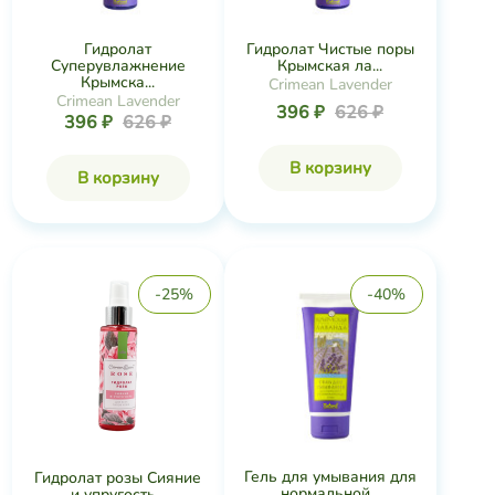
Гидролат
Гидролат Чистые поры
Суперувлажнение
Крымская ла...
Крымска...
Crimean Lavender
Crimean Lavender
396 ₽
626 ₽
396 ₽
626 ₽
В корзину
В корзину
-25%
-40%
Гель для умывания для
Гидролат розы Сияние
нормальной...
и упругость...