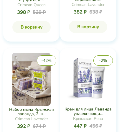
Crimean Lavender
Crimean Queen
382 ₽
638 ₽
398 ₽
529 ₽
В корзину
В корзину
-42%
-2%
Крем для лица Лаванда
Набор мыла Крымская
увлажняющи...
лаванда, 2 ш...
Крымская Роза
Crimean Lavender
447 ₽
456 ₽
392 ₽
674 ₽