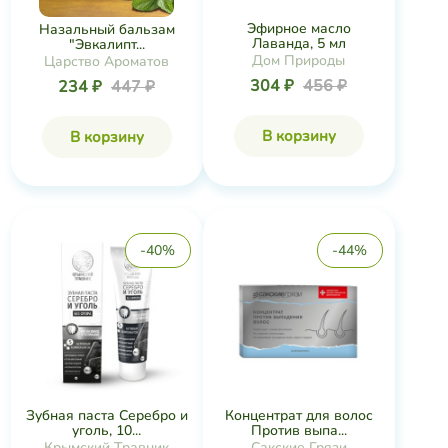
Эфирное масло
Назальный бальзам
Лаванда, 5 мл
"Эвкалипт...
Дом Природы
Царство Ароматов
304 ₽
456 ₽
234 ₽
447 ₽
В корзину
В корзину
-40%
-44%
Зубная паста Серебро и
Концентрат для волос
уголь, 10...
Против выпа...
Крымский Травник
Сакские Грязи