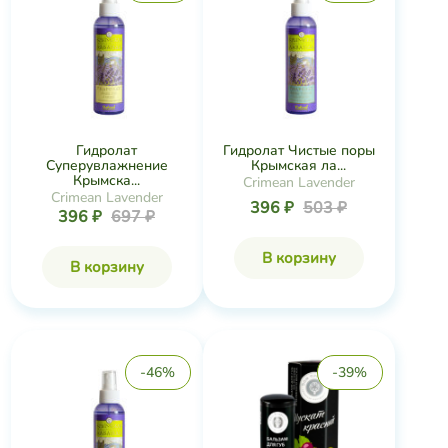
Гидролат
Гидролат Чистые поры
Суперувлажнение
Крымская ла...
Крымска...
Crimean Lavender
Crimean Lavender
396 ₽
503 ₽
396 ₽
697 ₽
В корзину
В корзину
-46%
-39%