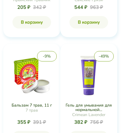
205 ₽
342 ₽
544 ₽
963 ₽
В корзину
В корзину
-9%
-49%
Бальзам 7 трав, 11 г
Гель для умывания для
нормальной...
7 трав
Crimean Lavender
355 ₽
391 ₽
382 ₽
756 ₽