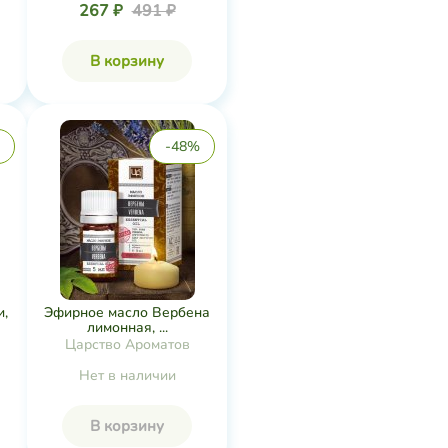
267 ₽
491 ₽
В корзину
-48%
и,
Эфирное масло Вербена
лимонная, ...
Царство Ароматов
Нет в наличии
В корзину