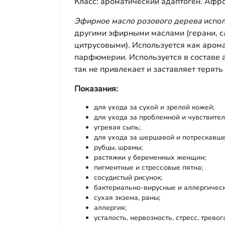
Класс: ароматический адаптоген. Афр
Эфирное масло розового дерева
испол
другими эфирными маслами (герани, са
цитрусовыми). Используется как аром
парфюмерии. Используется в составе а
так не привлекает и заставляет терять
Показания:
для ухода за сухой и зрелой кожей;
для ухода за проблемной и чувствите
угревая сыпь;
для ухода за шершавой и потрескавше
рубцы, шрамы;
растяжки у беременных женщин;
пигментные и стрессовые пятна;
сосудистый рисунок;
бактериально-вирусные и аллергическ
сухая экзема, раны;
аллергия;
усталость, нервозность, стресс, тревог