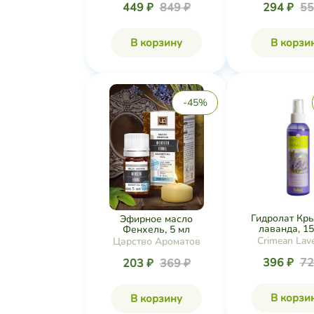
449 ₽
849 ₽
294 ₽
55
В корзину
В корзи
-45%
Гидролат Кр
Эфирное масло
лаванда, 1
Фенхель, 5 мл
Crimean Lav
Царство Ароматов
396 ₽
72
203 ₽
369 ₽
В корзи
В корзину