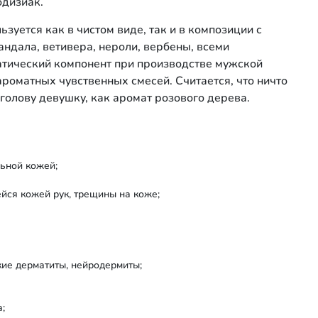
одизиак.
ьзуется как в чистом виде, так и в композиции с
ндала, ветивера, нероли, вербены, всеми
атический компонент при производстве мужской
роматных чувственных смесей. Считается, что ничто
 голову девушку, как аромат розового дерева.
льной кожей;
йся кожей рук, трещины на коже;
ие дер­матиты, нейродермиты;
а;