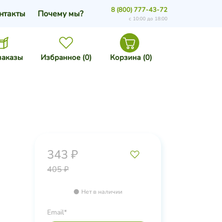
8 (800) 777-43-72
нтакты
Почему мы?
с 10:00 до 18:00
заказы
Избранное (
0
)
Корзина (
0
)
343 ₽
405 ₽
Нет в наличии
Email*