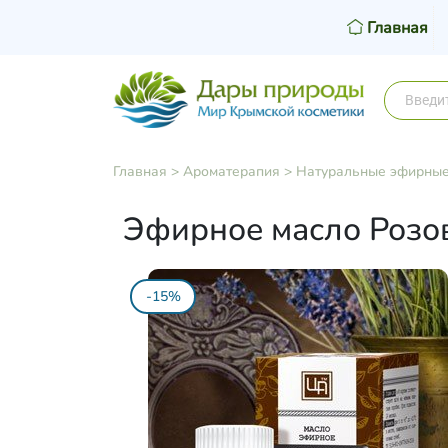
Главная
Главная
>
Ароматерапия
>
Натуральные эфирные
Эфирное масло Розов
-15%