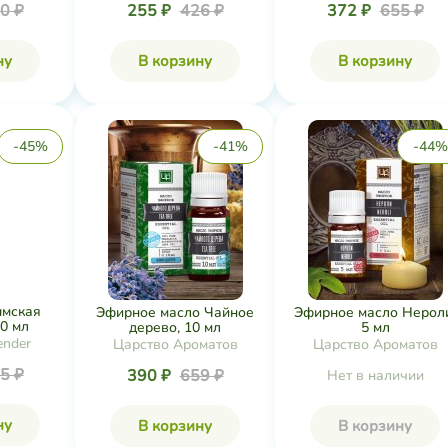
0 ₽
255 ₽
426 ₽
372 ₽
655 ₽
ну
В корзину
В корзину
-45%
-41%
-44%
ымская
Эфирное масло Чайное
Эфирное масло Нерол
50 мл
дерево, 10 мл
5 мл
ender
Царство Ароматов
Царство Ароматов
5 ₽
390 ₽
659 ₽
Нет в наличии
ну
В корзину
В корзину