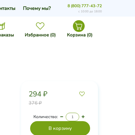
8 (800) 777-43-72
нтакты
Почему мы?
с 10:00 до 18:00
заказы
Избранное (
0
)
Корзина (
0
)
294 ₽
376 ₽
Количество: