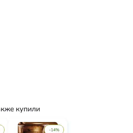
акже купили
-14%