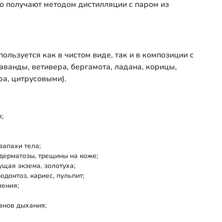
о получают методом дистилляции с паром из
льзуется как в чистом виде, так и в композиции с
ванды, ветивера, бергамота, ладана, корицы,
ра, цитрусовыми).
я;
запахи тела;
дерматозы, трещины на коже;
ущая экзема, золотуха;
одонтоз, кариес, пульпит;
ления;
анов дыхания;