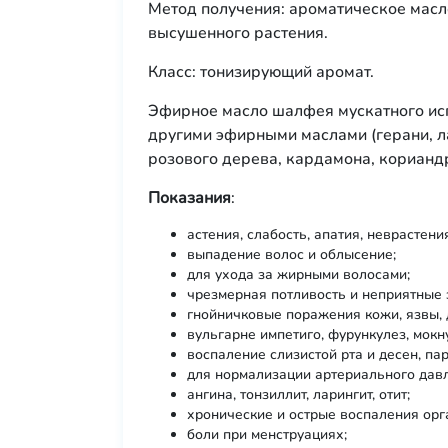
Метод получения: ароматическое масл
высушенного растения.
Класс: тонизирующий аромат.
Эфирное масло шалфея мускатного испо
другими эфирными маслами (герани, ла
розового дерева, кардамона, корианд
Показания
:
астения, слабость, апатия, неврастени
выпадение волос и облысение;
для ухода за жирными волосами;
чрезмерная потливость и неприятные 
гнойничковые поражения кожи, язвы, 
вульгарне импетиго, фурункулез, мокн
воспаление слизистой рта и десен, пар
для нормализации артериального дав
ангина, тонзиллит, ларингит, отит;
хронические и острые воспаления орг
боли при менструациях;