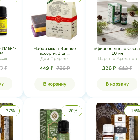
 Иланг-
Набор мыла Винное
Эфирное масло Сосна
мл
ассорти, 3 шт....
10 мл
оды
Дом Природы
Царство Ароматов
3 ₽
449 ₽
736 ₽
326 ₽
613 ₽
ну
В корзину
В корзину
-37%
-20%
-15%