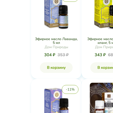
Эфирное масло Лаванда,
Эфирное масло
5 мл
иланг, 5 
Дом Природы
Дом Прир
304 ₽
353 ₽
343 ₽
68
В корзину
В корзи
-11%