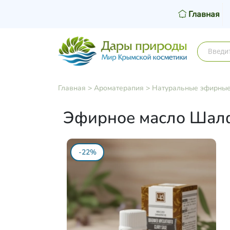
Главная
Главная
>
Ароматерапия
>
Натуральные эфирные
Эфирное масло Шалф
-22%