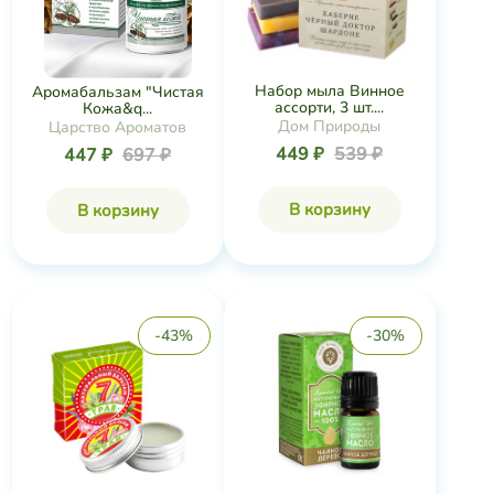
Набор мыла Винное
Аромабальзам "Чистая
ассорти, 3 шт....
Кожа&q...
Дом Природы
Царство Ароматов
449 ₽
539 ₽
447 ₽
697 ₽
В корзину
В корзину
-43%
-30%