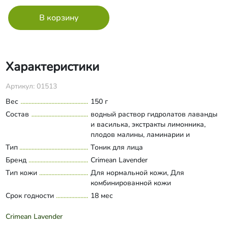
Характеристики
Артикул: 01513
Вес
150 г
Состав
водный раствор гидролатов лаванды
и василька, экстракты лимонника,
плодов малины, ламинарии и
василька, глицерин, аллантоин,
Тип
Тоник для лица
Развернуть состав
пантенол, натрия
Бренд
Crimean Lavender
пирролидонкарбонат, лимонная
Тип кожи
Для нормальной кожи, Для
кислота, бензоат натрия,
комбинированной кожи
оксиметилглицин, эфирные масла
Срок годности
лаванды и иланг-иланга.
18 мес
Crimean Lavender