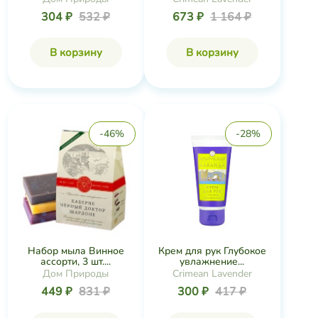
304 ₽
532 ₽
673 ₽
1 164 ₽
В корзину
В корзину
-46%
-28%
Набор мыла Винное
Крем для рук Глубокое
ассорти, 3 шт....
увлажнение...
Дом Природы
Crimean Lavender
449 ₽
831 ₽
300 ₽
417 ₽