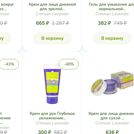
 вокруг
Крем для лица дневной
Гель для умывания дл
с...
для зрелой...
нормальной...
ender
Crimean Lavender
Crimean Lavender
0 ₽
665 ₽
1 297 ₽
382 ₽
749 ₽
ну
В корзину
В корзину
-43%
-48%
т
Крем для рук Глубокое
Крем для лица дневно
нение
увлажнение...
для сухой ...
..
Crimean Lavender
Crimean Lavender
ender
9 ₽
300 ₽
582 ₽
636 ₽