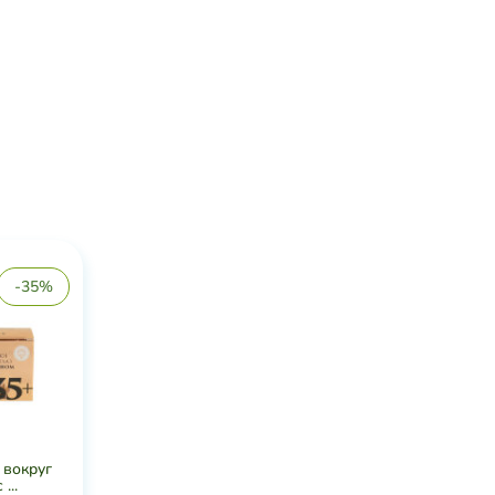
-35%
 вокруг
...