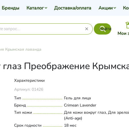
Бренды
Каталог
Доставка/оплата
Акции
Ко
Найти
Мои 
ия Крымская лаванда
г глаз Преображение Крымска
Характеристики
Артикул:
01426
Тип
Гель для лица
Бренд
Crimean Lavender
Тип кожи
Для кожи вокруг глаз, Для зрело
(Anti-age)
Срок годности
18 мес