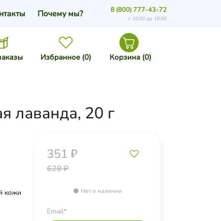
8 (800) 777-43-72
нтакты
Почему мы?
с 10:00 до 18:00
заказы
Избранное (
0
)
Корзина (
0
)
я лаванда, 20 г
351 ₽
628 ₽
Нет в наличии
й кожи
Email*