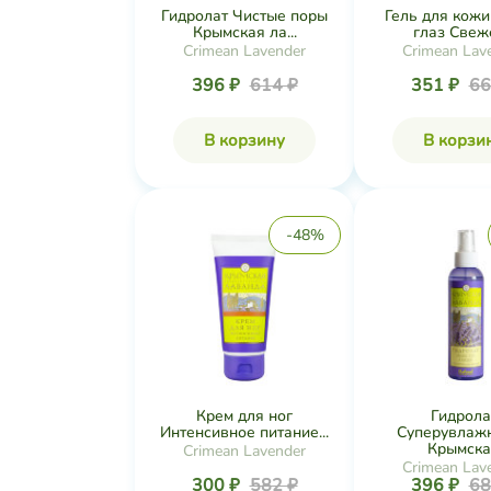
Гидролат Чистые поры
Гель для кожи
Крымская ла...
глаз Свеже
Crimean Lavender
Crimean Lav
396 ₽
614 ₽
351 ₽
66
В корзину
В корзи
-48%
Крем для ног
Гидрола
Интенсивное питание...
Суперувлаж
Крымска.
Crimean Lavender
Crimean Lav
300 ₽
582 ₽
396 ₽
68