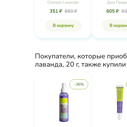
Crimean Lavender
Дом Прир
351 ₽
660 ₽
605 ₽
93
В корзину
В корзи
Покупатели, которые приоб
лаванда, 20 г, также купили
-36%