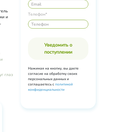
гель
Телефон*
ки и
,
антоин,
иевая
ой
Уведомить о
ин С,
поступлении
,
й
ли
Нажимая на кнопку, вы даете
согласие на обработку своих
уг глаз
персональных данных и
соглашаетесь с
политикой
конфиденциальности