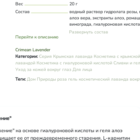
Вес
20 г
Состав
водный раствор гидролата розы, 
алоэ вера, экстракты алоэ, ромаш
винограда, гиалуроновая кислота
натрия пирролидонкарбонат, алл
Развернуть состав
пантенол, L-карнитин, тетранатр
Перейти к описанию
соль двухуксусной L-глютаминов
кислоты, лимонная кислота, витам
Crimean Lavender
оксиметилглицин, бензоат натрия
Категории:
Серия Крымская лаванда
Косметика с крымско
эфирные масла лаванды и розы.
лавандой
Косметика с гиалуроновой кислотой
Сливки и ге
Уход за кожей вокруг глаз
Для лица
Теги:
Дом Природы
роза
гель косметический
лаванда
вокр
ение"
ние" на основе гиалуроновой кислоты и геля алоэ
щищает ее от преждевременного старения. L-карнитин