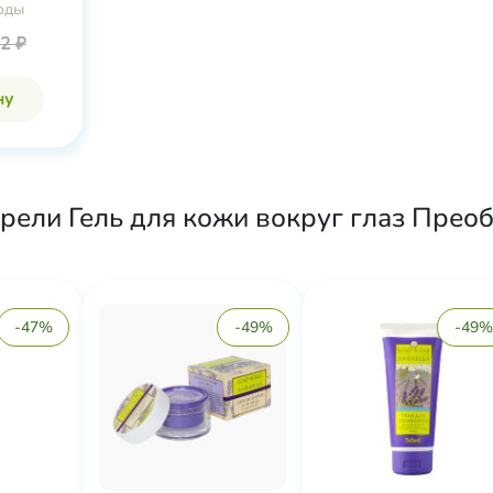
оды
2 ₽
ну
рели Гель для кожи вокруг глаз Пре
-47%
-49%
-49%