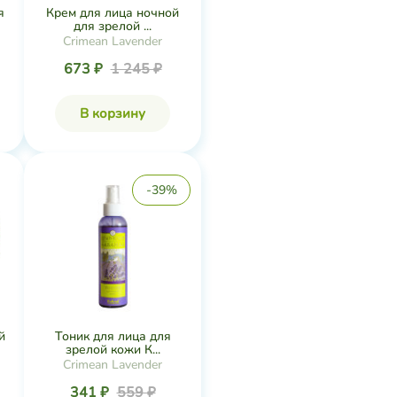
я
Крем для лица ночной
для зрелой ...
Crimean Lavender
673 ₽
1 245 ₽
В корзину
-39%
й
Тоник для лица для
зрелой кожи К...
Crimean Lavender
341 ₽
559 ₽