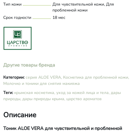
Тип кожи
Для чувствительной кожи, Для
калия сорбат, молочная кислота,
проблемной кожи
масло эфирное петитгрейна, масло
Срок годности
эфирное апельсина (Лимонен).
18 мес
Другие товары бренда
Категории:
серия ALOE VERA,
Косметика для проблемной кожи,
Молочко и тоники для снятия макияжа
Теги:
крымская косметика,
уход за кожей лица и тела,
дары
природы,
дары природы крыма,
царство ароматов
Описание
Тоник ALOE VERA для чувствительной и проблемной