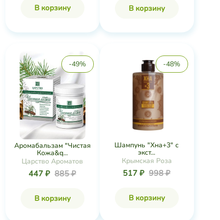
В корзину
В корзину
-49%
-48%
Шампунь "Хна+3" с
Аромабальзам "Чистая
экст...
Кожа&q...
Крымская Роза
Царство Ароматов
517 ₽
998 ₽
447 ₽
885 ₽
В корзину
В корзину