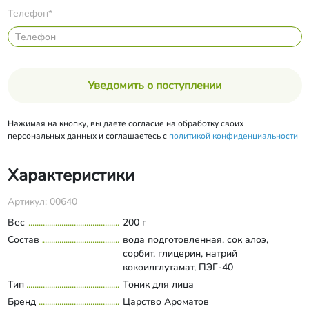
Телефон*
Уведомить о поступлении
Нажимая на кнопку, вы даете согласие на обработку своих
персональных данных и соглашаетесь с
политикой конфиденциальности
Характеристики
Артикул: 00640
Вес
200 г
Состав
вода подготовленная, сок алоэ,
сорбит, глицерин, натрий
кокоилглутамат, ПЭГ-40
гидрогенизированное касторовое
Тип
Тоник для лица
Развернуть состав
масло, ПЭГ-8 масло зародышей
Бренд
Царство Ароматов
пшеницы, ПЭГ-8 масло макадамии,