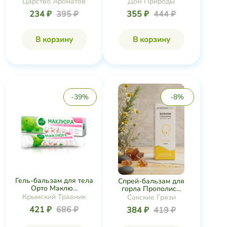
Царство Ароматов
Дом Природы
234 ₽
395 ₽
355 ₽
444 ₽
В корзину
В корзину
-39%
-8%
Гель-бальзам для тела
Спрей-бальзам для
Орто Маклю...
горла Прополис...
Крымский Травник
Сакские Грязи
421 ₽
686 ₽
384 ₽
419 ₽