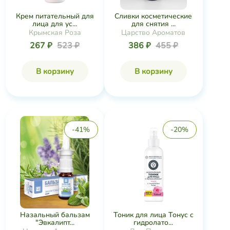
Крем питательный для
Сливки косметические
лица для ус...
для снятия ...
Крымская Роза
Царство Ароматов
267 ₽
523 ₽
386 ₽
455 ₽
В корзину
В корзину
-41%
-20%
Назальный бальзам
Тоник для лица Тонус с
"Эвкалипт...
гидролато...