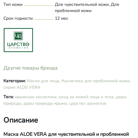
Тип кожи
Для чувствительной кожи, Для
грецкого ореха, экстракт корня
проблемной кожи
лопуха, витамин Е, ниацинамид
Срок годности
(витамин В3), кислота янтарная,
12 мес
натрия бензоат, масла эфирные
петитгрейна и апельсина.
Другие товары бренда
Категории:
Маски для лица,
Косметика для проблемной кожи,
серия ALOE VERA
Теги:
крымская косметика,
уход за кожей лица и тела,
дары
природы,
дары природы крыма,
царство ароматов
Описание
Маска ALOE VERA для чувствительной и проблемной