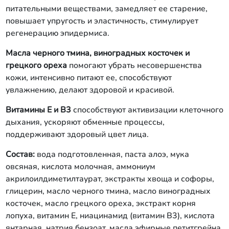
питательными веществами, замедляет ее старение,
повышает упругость и эластичность, стимулирует
регенерацию эпидермиса.
Масла черного тмина, виноградных косточек и
грецкого ореха
помогают убрать несовершенства
кожи, интенсивно питают ее, способствуют
увлажнению, делают здоровой и красивой.
Витамины Е и В3
способствуют активизации клеточного
дыхания, ускоряют обменные процессы,
поддерживают здоровый цвет лица.
Состав:
вода подготовленная, паста алоэ, мука
овсяная, кислота молочная, аммониум
акрилоилдиметилтаурат, экстракты хвоща и софоры,
глицерин, масло черного тмина, масло виноградных
косточек, масло грецкого ореха, экстракт корня
лопуха, витамин Е, ниацинамид (витамин В3), кислота
янтарная, натрия бензоат, масла эфирные петитгрейна