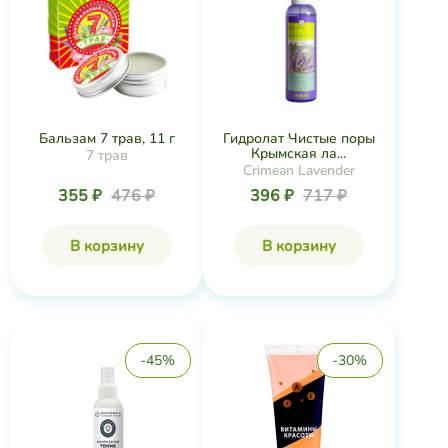
Бальзам 7 трав, 11 г
Гидролат Чистые поры
Крымская ла...
7 трав
Crimean Lavender
355 ₽
476 ₽
396 ₽
717 ₽
В корзину
В корзину
-45%
-30%