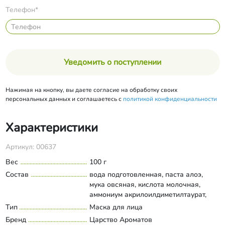
Телефон*
Уведомить о поступлении
Нажимая на кнопку, вы даете согласие на обработку своих
персональных данных и соглашаетесь с
политикой конфиденциальности
Характеристики
Артикул: 00637
Вес
100 г
Состав
вода подготовленная, паста алоэ,
мука овсяная, кислота молочная,
аммониум акрилоилдиметилтаурат,
экстракты хвоща и софоры, глицерин,
Тип
Маска для лица
Развернуть состав
масло черного тмина, масло
Бренд
Царство Ароматов
виноградных косточек, масло