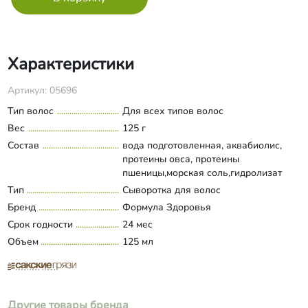
Характеристики
Артикул: 05696
Тип волос
Для всех типов волос
Вес
125 г
Состав
вода подготовленная, аквабиолис,
протеины овса, протеины
пшеницы,морская соль,гидролизат
кератина, кетон малины, биолин,
Тип
Сыворотка для волос
Развернуть состав
пантенол, шаромикс 708.
Бренд
Формула Здоровья
Срок годности
24 мес
Объем
125 мл
Другие товары бренда