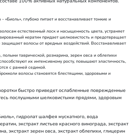
В составе 100% активных натуральных компонентов.
- «Биоль», глубоко питает и восстанавливает тонкие и
волосам естественный лоск и насыщенность цвета, устраняет
изированный кератин придает шелковистость и предотвращает
 и защищает волосы от вредных воздействий. Восстанавливает
, полыни таврической, розмарина, зерен овса и облепихи
способствуют их интенсивному росту, повышают эластичность,
тся с ранней сединой.
брокколи волосы становятся блестящими, здоровыми и
ыворотки быстро приведет ослабленные поврежденные
тесь послушными шелковистыми прядями, здоровым
Биоль», гидролат шалфея мускатного, вода
ратин, экстракт листьев красного винограда, экстракт
на, экстракт зерен овса, экстракт облепихи, глицерин