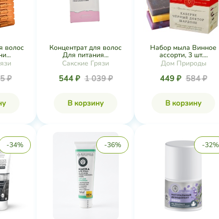
я волос
Концентрат для волос
Набор мыла Винное
и...
Для питания...
ассорти, 3 шт....
рязи
Сакские Грязи
Дом Природы
5 ₽
544 ₽
1 039 ₽
449 ₽
584 ₽
ну
В корзину
В корзину
-34%
-36%
-32%