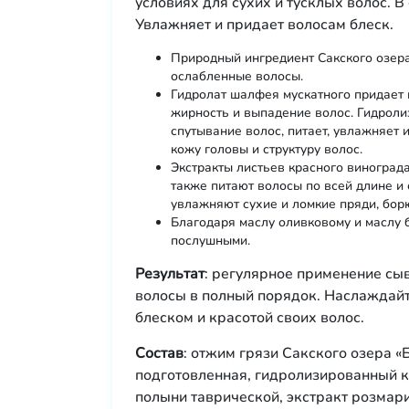
условиях для сухих и тусклых волос. 
Увлажняет и придает волосам блеск.
Природный ингредиент Сакского озера 
ослабленные волосы.
Гидролат шалфея мускатного придает 
жирность и выпадение волос. Гидрол
спутывание волос, питает, увлажняет
кожу головы и структуру волос.
Экстракты листьев красного винограда
также питают волосы по всей длине и 
увлажняют сухие и ломкие пряди, борю
Благодаря маслу оливковому и маслу 
послушными.
Результат
: регулярное применение с
волосы в полный порядок. Наслаждай
блеском и красотой своих волос.
Состав
: отжим грязи Сакского озера «
подготовленная, гидролизированный ке
полыни таврической, экстракт розмари