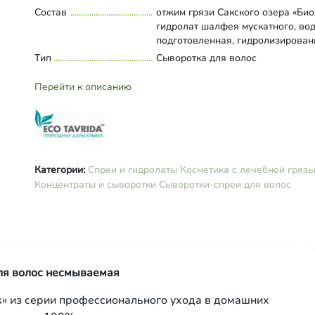
Состав
отжим грязи Сакского озера «Био
гидролат шалфея мускатного, во
подготовленная, гидролизирова
кератин, экстракт листьев красно
Тип
Развернуть состав
Сыворотка для волос
винограда, экстракт полыни
таврической, экстракт розмарина
Перейти к описанию
экстракт зерен овса, экстракт об
глицерин растительный, масло
оливковое, масло брокколи, Вит
РР, витамин Е, Д-пантенол, витам
парфюмерная композиция, эуксил
(консервант натурального
Категории:
Спреи и гидролаты
Косметика с лечебной гряз
происхождения).
Концентраты и сыворотки
Сыворотки-спреи для волос
ля волос несмываемая
» из серии профессионального ухода в домашних