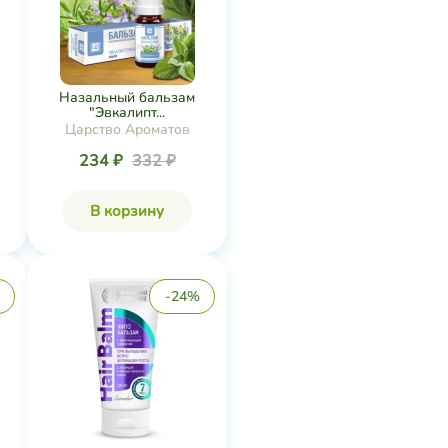
Назальный бальзам
"Эвкалипт...
Царство Ароматов
234 ₽
332 ₽
В корзину
-24%