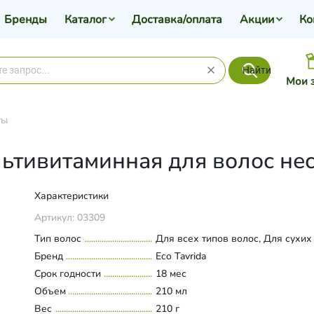
Бренды
Каталог
Доставка/оплата
Акции
Ко
Найти
Мои 
ты
льтивитаминная для волос не
Характеристики
Артикул:
03309
Тип волос
Для всех типов волос, Для сухих
Бренд
Eco Tavrida
Срок годности
18 мес
Объем
210 мл
Вес
210 г