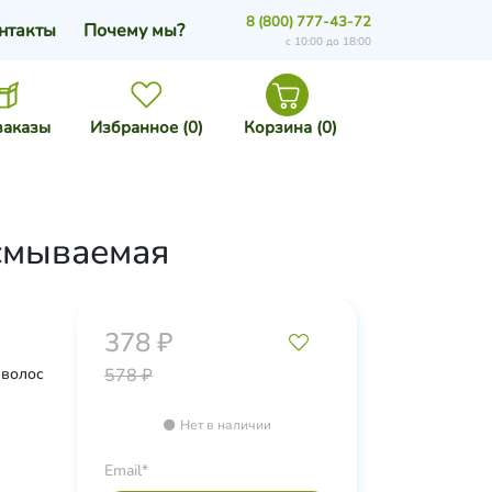
8 (800) 777-43-72
нтакты
Почему мы?
с 10:00 до 18:00
заказы
Избранное (
0
)
Корзина (
0
)
смываемая
378 ₽
 волос
578 ₽
Нет в наличии
Email*