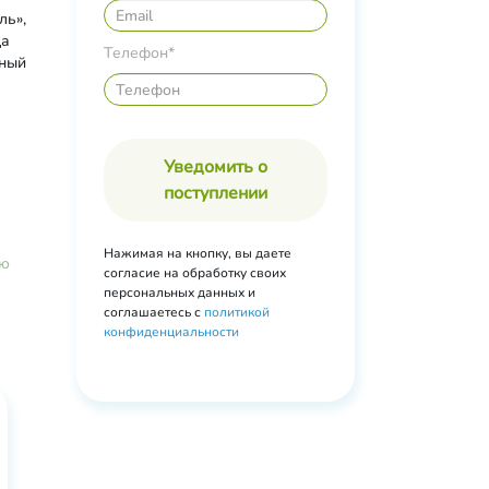
ль»,
да
Телефон*
нный
го
,
лепихи,
Уведомить о
поступлении
амин
ин F,
 К 900
Нажимая на кнопку, вы даете
ью
согласие на обработку своих
персональных данных и
соглашаетесь с
политикой
конфиденциальности