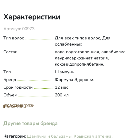
Характеристики
Артикул: 00973
Тип волос
Для всех типов волос, Для
ослабленных
Состав
вода подготовленная, аквабиолис,
лаурилсаркозинат натрия,
кокомидопропилбетаин,
кокоилизетионат натрия,
Тип
Шампунь
Развернуть состав
кокогликозид, ГЭЦ,
Бренд
Формула Здоровья
этилгексилглицерин, катоинный гуар,
Срок годности
12 мес
глицерин, эфирное масло грейпфрута,
Объем
кератин, протеины пшеницы, витамин
200 мл
Е.
Другие товары бренда
Категории:
Шампуни и бальзамы,
Крымская аптечка,