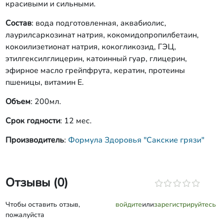
красивыми и сильными.
Состав
: вода подготовленная, аквабиолис,
лаурилсаркозинат натрия, кокомидопропилбетаин,
кокоилизетионат натрия, кокогликозид, ГЭЦ,
этилгексилглицерин, катоинный гуар, глицерин,
эфирное масло грейпфрута, кератин, протеины
пшеницы, витамин Е.
Объем
: 200мл.
Срок годности
: 12 мес.
Производитель
:
Формула Здоровья "Сакские грязи"
Отзывы (0)
Чтобы оставить отзыв,
войдите
или
зарегистрируйтесь
пожалуйста