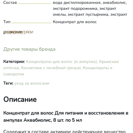
Состав
вода дистиллированная, аквабиолис,
экстракт подорожника, экстракт
омелы, экстракт пустырника, экстракт
можкевельника, масло перца, д-
Тип
Концентрат для волос
Развернуть состав
пантенол, этилгексилглицерин.
Другие товары бренда
Категории:
Концентраты для волос (в ампулах),
Крымская
аптечка,
Косметика с лечебной грязью,
Концентраты и
сыворотки
Теги:
уход за волосами
Описание
Концентрат для волос Для питания и восстановления в
ампулах Аквабиолис, 8 шт. по 5 мл
Содержит в составе активное действующее вещество