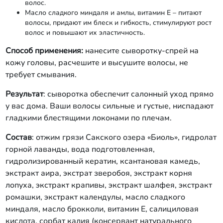
волос.
Масло сладкого миндаля и амлы, витамин Е – питают
волосы, придают им блеск и гибкость, стимулируют рост
волос и повышают их эластичность.
Способ применения:
нанесите сыворотку-спрей на
кожу головы, расчешите и высушите волосы, не
требует смывания.
Результат
: сыворотка обеспечит салонный уход прямо
у вас дома. Ваши волосы сильные и густые, ниспадают
гладкими блестящими локонами по плечам.
Состав
: отжим грязи Сакского озера «Биоль», гидролат
горной лаванды, вода подготовленная,
гидролизированный кератин, ксантановая камедь,
экстракт аира, экстрат зверобоя, экстракт корня
лопуха, экстракт крапивы, экстракт шалфея, экстракт
ромашки, экстракт календулы, масло сладкого
миндаля, масло брокколи, витамин Е, салициловая
кислота, сорбат калия (консервант натурального