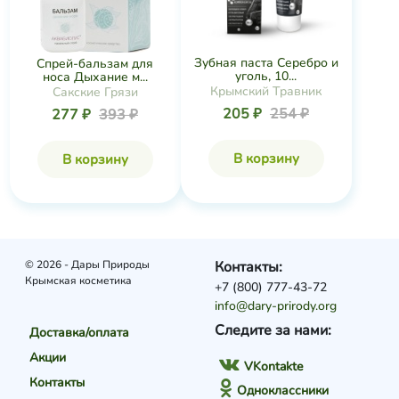
Зубная паста Серебро и
Спрей-бальзам для
уголь, 10...
носа Дыхание м...
Крымский Травник
Сакские Грязи
205 ₽
254 ₽
277 ₽
393 ₽
В корзину
В корзину
© 2026 - Дары Природы
Контакты:
Крымская косметика
+7 (800) 777-43-72
info@dary-prirody.org
Следите за нами:
Доставка/оплата
Акции
VKontakte
Контакты
Одноклассники