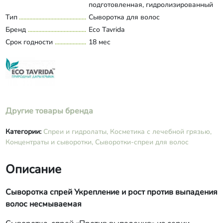
подготовленная, гидролизированный
кератин, ксантановая камедь, экстракт
Тип
Сыворотка для волос
Развернуть состав
аира, экстрат зверобоя, экстракт
Бренд
Eco Tavrida
корня лопуха, экстракт крапивы,
Срок годности
18 мес
экстракт шалфея, экстракт ромашки,
экстракт календулы, масло сладкого
миндаля, масло брокколи, витамин Е,
салициловая кислота, сорбат калия
(консервант натурального
происхождения).
Другие товары бренда
Категории:
Спреи и гидролаты,
Косметика с лечебной грязью,
Концентраты и сыворотки,
Сыворотки-спреи для волос
Описание
Сыворотка спрей Укрепление и рост против выпадения
волос несмываемая