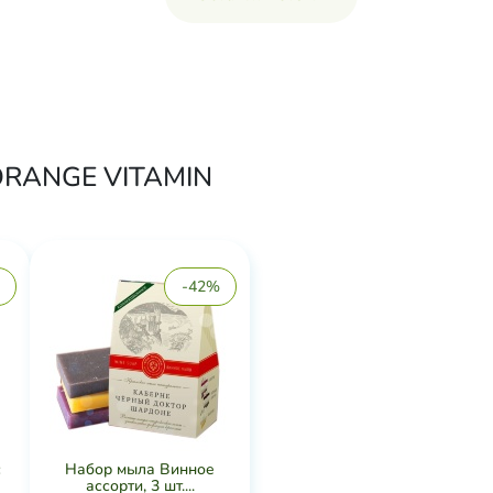
 ORANGE VITAMIN
-42%
с
Набор мыла Винное
ассорти, 3 шт....