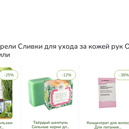
брели Сливки для ухода за кожей рук
или
-25%
-12%
-38%
Твёрдый шампунь
альзам
Концентрат для воло
Сильные корни дл...
...
Для питания...