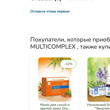
Оставьте отзыв первым
Покупатели, которые прио
MULTICOMPLEX , также куп
-32%
Мыло для сухой и
Назальный б
зрелой кожи Ora...
"Эвкалипт