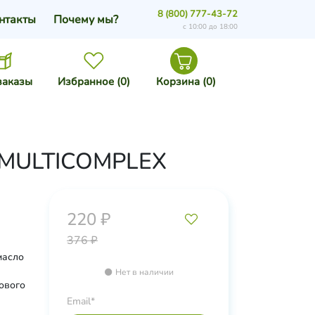
8 (800) 777-43-72
нтакты
Почему мы?
с 10:00 до 18:00
заказы
Избранное (
0
)
Корзина (
0
)
N MULTICOMPLEX
220 ₽
376 ₽
масло
Нет в наличии
ового
ы,
Email*
й,