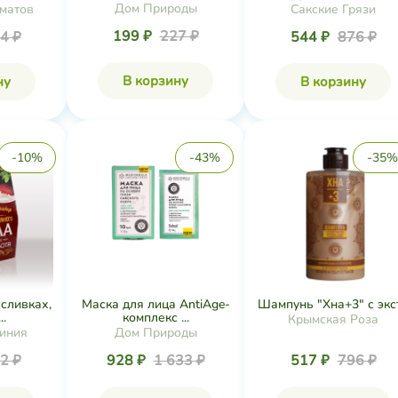
Дом Природы
матов
Сакские Грязи
199 ₽
227 ₽
4 ₽
544 ₽
876 ₽
В корзину
ну
В корзину
-10%
-43%
-35%
сливках,
Маска для лица AntiAge-
Шампунь "Хна+3" с экст.
..
комплекс ...
Крымская Роза
иния
Дом Природы
2 ₽
928 ₽
1 633 ₽
517 ₽
796 ₽