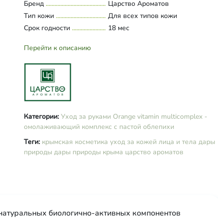
Бренд
Царство Ароматов
экстракты петрушки и хвои, кисл
Тип кожи
Для всех типов кожи
салициловая, витамин –Е, масла
Срок годности
эфирные лимона, лайма, кедра и
18 мес
розмарина.
Перейти к описанию
Категории:
Уход за руками
Orange vitamin multicomplex -
омолаживающий комплекс с пастой облепихи
Теги:
крымская косметика
уход за кожей лица и тела
дары
природы
дары природы крыма
царство ароматов
 натуральных биологично-активных компонентов