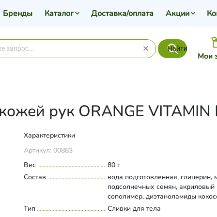
Бренды
Каталог
Доставка/оплата
Акции
Ко
Найти
Мои 
а кожей рук ORANGE VITAMI
Характеристики
Артикул:
00883
Вес
80 г
Состав
вода подготовленная, глицерин, 
подсолнечных семян, акриловый
сополимер, диэтаноламиды кокос
масла, масло зародышей пшениц
Тип
Развернуть состав
Сливки для тела
экстракт облепихи, вазелин белы