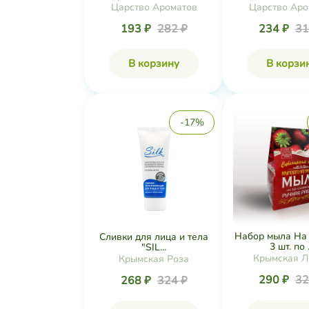
Царство Ароматов
Царство Аро
193 ₽
282 ₽
234 ₽
31
В корзину
В корзи
-17%
Набор мыла На 
Сливки для лица и тела
3 шт. по .
"SIL...
Крымская Л
Крымская Роза
290 ₽
32
268 ₽
324 ₽