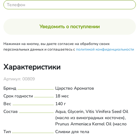
Уведомить о поступлении
Нажимая на кнопку, вы даете согласие на обработку своих
персональных данных и соглашаетесь с
политикой конфиденциальности
Характеристики
Артикул: 00809
Бренд
Царство Ароматов
Срок годности
18 мес
Вес
140 г
Состав
Aqua, Glycerin, Vitis Vinifera Seed Oil
(масло из виноградных косточек),
Prunus Armeniaca Kernel Oil (масло
абрикосовое), Helianthus Annuus Seed
Тип
Сливки для тела
Развернуть состав
Oil (масло подсолнечных семян),