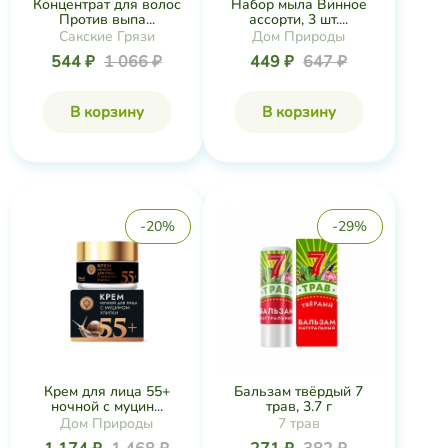
Концентрат для волос
Набор мыла Винное
Против выпа...
ассорти, 3 шт....
Сакские Грязи
Дом Природы
544 ₽
1 066 ₽
449 ₽
647 ₽
В корзину
В корзину
-20%
-29%
Крем для лица 55+
Бальзам твёрдый 7
ночной с муцин...
трав, 3.7 г
Дом Природы
7 трав