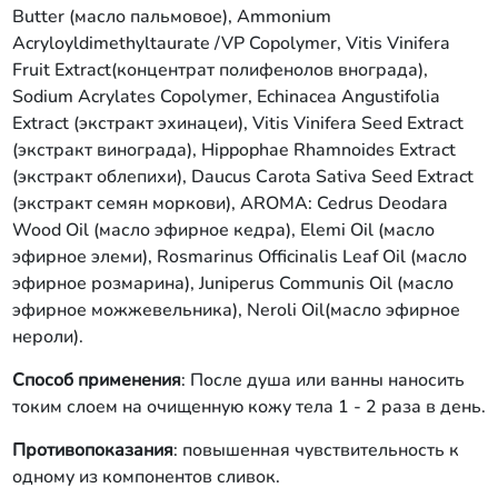
Butter (масло пальмовое), Ammonium
Acryloyldimethyltaurate /VP Copolymer, Vitis Vinifera
Fruit Extract(концентрат полифенолов внограда),
Sodium Acrylates Copolymer, Echinacea Angustifolia
Extract (экстракт эхинацеи), Vitis Vinifera Seed Extract
(экстракт винограда), Hippophae Rhamnoides Extract
(экстракт облепихи), Daucus Carota Sativa Seed Extract
(экстракт семян моркови), AROMA: Cedrus Deodara
Wood Oil (масло эфирное кедра), Elemi Oil (масло
эфирное элеми), Rosmarinus Officinalis Leaf Oil (масло
эфирное розмарина), Juniperus Communis Oil (масло
эфирное можжевельника), Neroli Oil(масло эфирное
нероли).
Способ применения
: После душа или ванны наносить
токим слоем на очищенную кожу тела 1 - 2 раза в день.
Противопоказания
: повышенная чувствительность к
одному из компонентов сливок.