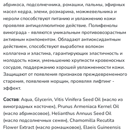
абрикоса, подсолнечника, ромашки, пальмы, эфирных
масел кедра, элеми, розмарина, можжевельника и
нероли способствуют питанию и увлажнению кожи
проявляя антицеллюлитное действие. Полифенолы
винограда - являются уникальным противовозрастным
активным компонентом. Обладают антиоксидантным
действием, способствуют выработке волокон
коллагена и эластина, гарантирующих эластичность и
молодость кожи, уменьшению хрупкости кровеносных
сосудов, поддержанию хорошей увлажненности кожи.
Защищают от появления признаков преждевременного
старения, появления морщин, проявляя лифтинг -
эффект.
Состав
: Aqua, Glycerin, Vitis Vinifera Seed Oil (масло из
виноградных косточек), Prunus Armeniaca Kernel Oil
(масло абрикосовое), Helianthus Annuus Seed Oil
(масло подсолнечных семян), Chamomilla Recutita
Flower Extract (масло ромашковое), Elaeis Guineensis