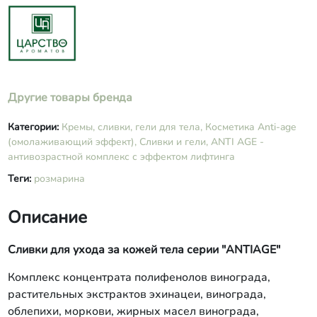
Chamomilla Recutita Flower Extract
(масло ромашковое), Elaeis Guineensis
Butter (масло пальмовое), Ammonium
Acryloyldimethyltaurate /VP Copolymer,
Vitis Vinifera Fruit Extract(концентрат
полифенолов внограда), Sodium
Acrylates Copolymer, Echinacea
Другие товары бренда
Angustifolia Extract (экстракт
эхинацеи), Vitis Vinifera Seed Extract
Категории:
Кремы, сливки, гели для тела,
Косметика Anti-age
(экстракт винограда), Hippophae
(омолаживающий эффект),
Сливки и гели,
ANTI AGE -
Rhamnoides Extract (экстракт
антивозрастной комплекс с эффектом лифтинга
облепихи), Daucus Carota Sativa Seed
Extract (экстракт семян моркови),
Теги:
розмарина
AROMA: Cedrus Deodara Wood Oil
(масло эфирное кедра), Elemi Oil
Описание
(масло эфирное элеми), Rosmarinus
Officinalis Leaf Oil (масло эфирное
Сливки для ухода за кожей тела серии "ANTIAGE"
розмарина), Juniperus Communis Oil
(масло эфирное можжевельника),
Комплекс концентрата полифенолов винограда,
Neroli Oil(масло эфирное нероли).
растительных экстрактов эхинацеи, винограда,
облепихи, моркови, жирных масел винограда,