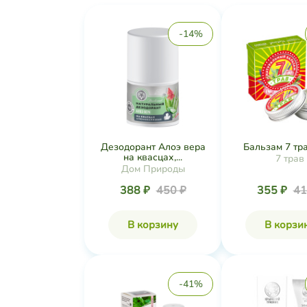
-14%
Дезодорант Алоэ вера
Бальзам 7 тра
на квасцах,...
7 трав
Дом Природы
388 ₽
450 ₽
355 ₽
41
В корзину
В корзи
-41%