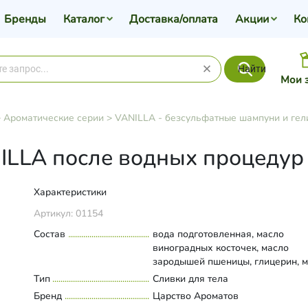
Бренды
Каталог
Доставка/оплата
Акции
Ко
Найти
Мои 
>
Ароматические серии
>
VANILLA - безсульфатные шампуни и гел
ILLA после водных процедур
Характеристики
Артикул:
01154
Состав
вода подготовленная, масло
виноградных косточек, масло
зародышей пшеницы, глицерин, 
жожоба, масло примулы вечерне
Тип
Развернуть состав
Сливки для тела
экстракты ванили, зеленого чая 
Бренд
Царство Ароматов
хвоща, сорбит, акриловый сополи