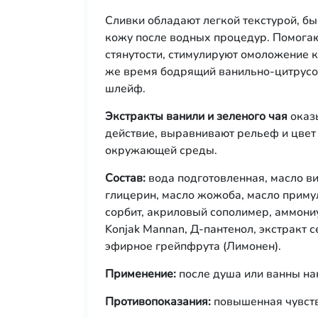
Сливки обладают легкой текстурой, б
кожу после водных процедур. Помогаю
стянутости, стимулируют омоложение к
же время бодрящий ванильно-цитрусо
шлейф.
Экстракты ванили и зеленого чая
оказ
действие, выравнивают рельеф и цвет
окружающей среды.
Состав:
вода подготовленная, масло в
глицерин, масло жожоба, масло примул
сорбит, акриловый сополимер, аммони
Konjak Mannan, Д-пантенол, экстракт с
эфирное грейпфрута (Лимонен).
Применение:
после душа или ванны на
Противопоказания:
повышенная чувств