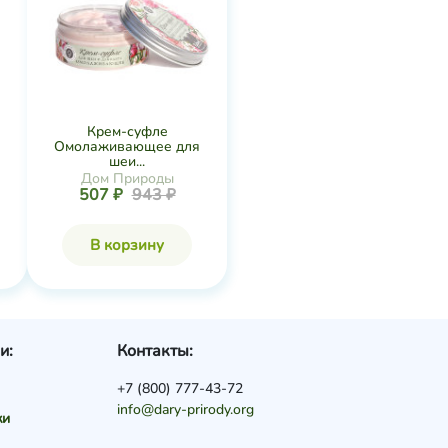
Крем-суфле
Омолаживающее для
шеи...
Дом Природы
507 ₽
943 ₽
В корзину
и:
Контакты:
+7 (800) 777-43-72
info@dary-prirody.org
ки