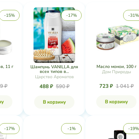
-15%
-17%
-31%
в, 11 г
Масло монои, 100 г
Шампунь VANILLA для
всех типов в...
Дом Природы
Царство Ароматов
9 ₽
723 ₽
1 041 ₽
488 ₽
590 ₽
ну
В корзину
В корзину
-17%
-1%
-19%