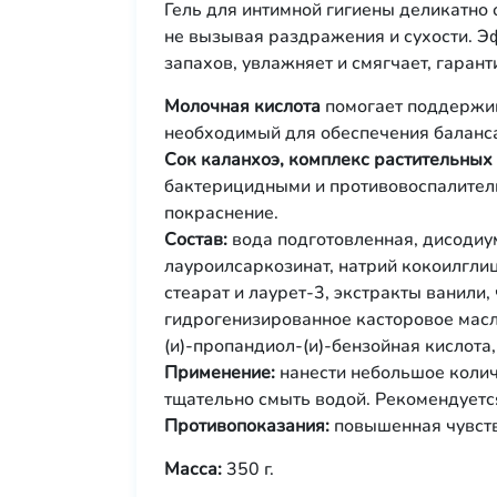
Гель для интимной гигиены деликатно
не вызывая раздражения и сухости. 
запахов, увлажняет и смягчает, гарант
Молочная кислота
помогает поддержив
необходимый для обеспечения баланс
Сок каланхоэ, комплекс растительных
бактерицидными и противовоспалител
покраснение.
Состав:
вода подготовленная, дисодиу
лауроилсаркозинат, натрий кокоилгли
стеарат и лаурет-3, экстракты ванили
гидрогенизированное касторовое масло
(и)-пропандиол-(и)-бензойная кислота
Применение:
нанести небольшое количе
тщательно смыть водой. Рекомендуется
Противопоказания:
повышенная чувств
Масса:
350 г.