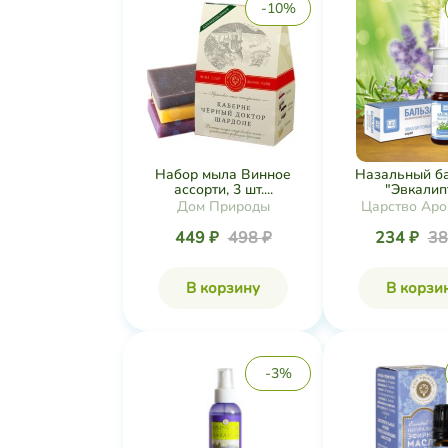
-10%
Набор мыла Винное
Назальный б
ассорти, 3 шт....
"Эвкалипт
Дом Природы
Царство Аро
449 ₽
498 ₽
234 ₽
38
В корзину
В корзи
-3%