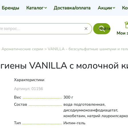
Бренды
Каталог
Доставка/оплата
Акции
Ко
Найти
Мои 
>
Ароматические серии
>
VANILLA - безсульфатные шампуни и гел
игиены VANILLA с молочной к
Характеристики
Артикул:
01156
Вес
300 г
Состав
вода подготовленная,
дисодиумкокоамфодиацетат,
кокобетаин, натрий лауроилсарко
натрий кокоилглицинат, глицерин,
Тип
Развернуть состав
Интим-гель
каланхое,ПЭГ-150 полиглицерил