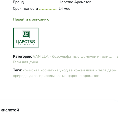
Бренд
Царство Ароматов
стеарат и лаурет-3, экстракты ва
Срок годности
24 мес
чистотела, ромашки и череды, П
гидрогенизированное касторово
Перейти к описанию
масло, молочная кислота, Д-пант
сорбитан каприлат-(и)-пропандио
бензойная кислота, масла эфирн
лаванды, чайного дерева и мяты.
Категории:
VANILLA - безсульфатные шампуни и гели для 
Гели для душа
Теги:
крымская косметика
уход за кожей лица и тела
дары
природы
дары природы крыма
царство ароматов
 кислотой