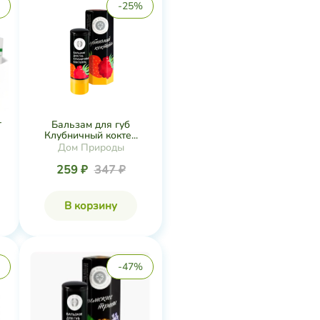
-25%
г
Бальзам для губ
Клубничный кокте...
Дом Природы
259 ₽
347 ₽
В корзину
-47%