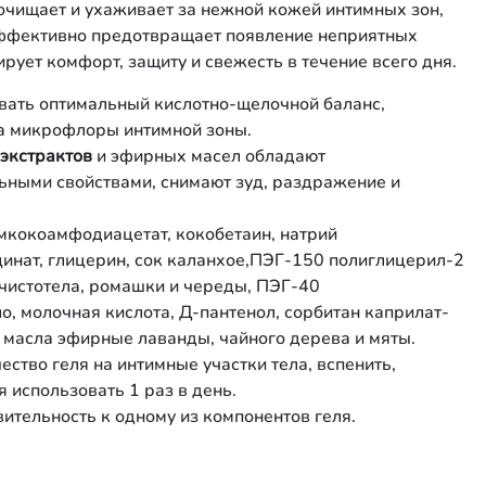
 очищает и ухаживает за нежной кожей интимных зон,
Эффективно предотвращает появление неприятных
ирует комфорт, защиту и свежесть в течение всего дня.
ать оптимальный кислотно-щелочной баланс,
а микрофлоры интимной зоны.
 экстрактов
и эфирных масел обладают
ьными свойствами, снимают зуд, раздражение и
мкокоамфодиацетат, кокобетаин, натрий
цинат, глицерин, сок каланхое,ПЭГ-150 полиглицерил-2
, чистотела, ромашки и череды, ПЭГ-40
, молочная кислота, Д-пантенол, сорбитан каприлат-
, масла эфирные лаванды, чайного дерева и мяты.
ство геля на интимные участки тела, вспенить,
 использовать 1 раз в день.
ительность к одному из компонентов геля.