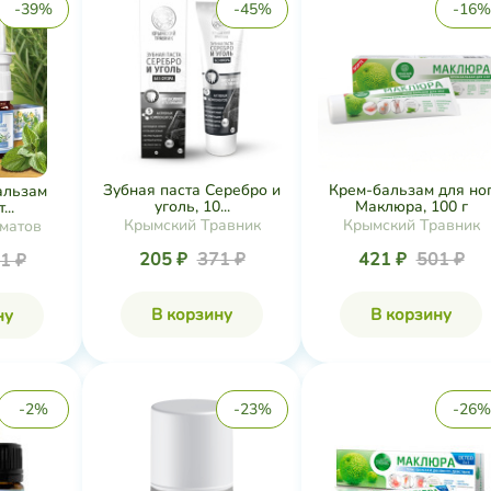
-39%
-45%
-16%
Зубная паста Серебро и
Крем-бальзам для но
альзам
уголь, 10...
Маклюра, 100 г
...
Крымский Травник
Крымский Травник
матов
205 ₽
371 ₽
421 ₽
501 ₽
1 ₽
В корзину
В корзину
ну
-2%
-23%
-26%