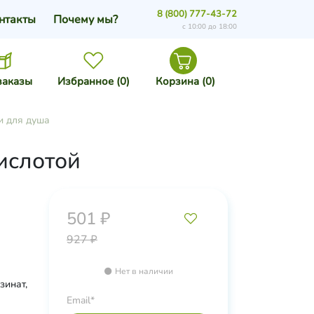
8 (800) 777-43-72
нтакты
Почему мы?
с 10:00 до 18:00
заказы
Избранное (
0
)
Корзина (
0
)
и для душа
ислотой
501 ₽
927 ₽
Нет в наличии
зинат,
 сок
Email*
-2