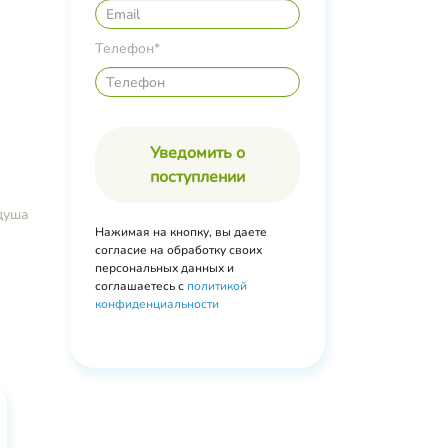
нили,
ЭГ-40
Телефон*
е
енол,
л-(и)-
ые
Уведомить о
поступлении
душа
Нажимая на кнопку, вы даете
согласие на обработку своих
персональных данных и
соглашаетесь с
политикой
конфиденциальности