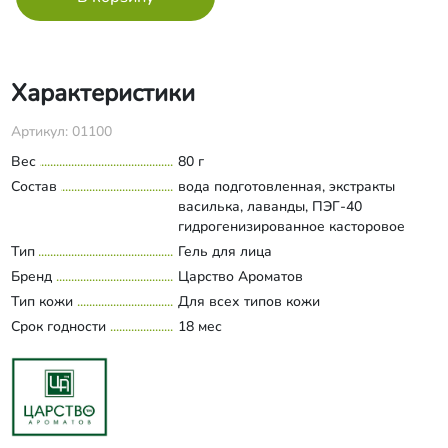
Характеристики
Артикул: 01100
Вес
80 г
Состав
вода подготовленная, экстракты
василька, лаванды, ПЭГ-40
гидрогенизированное касторовое
масло, аммониум
Тип
Гель для лица
Развернуть состав
акрилоилдиметилтаурат, сок граната,
Бренд
Царство Ароматов
экстракт алоэ, сок грейпфрута, масло
Тип кожи
Для всех типов кожи
зародышей риса, гиалуроновая
Срок годности
кислота, янтарная кислота, калия
18 мес
сорбат, масла эфирные грейпфрута и
мандарина (Лимонен).