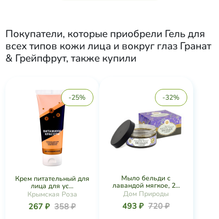
Покупатели, которые приобрели
Гель для
всех типов кожи лица и вокруг глаз Гранат
& Грейпфрут
, также купили
-25%
-32%
Мыло бельди с
Крем питательный для
лавандой мягкое, 2...
лица для ус...
Дом Природы
Крымская Роза
493 ₽
720 ₽
267 ₽
358 ₽