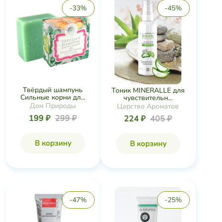
-33%
-45%
Твёрдый шампунь
Тоник MINERALLE для
Сильные корни дл...
чувствительн...
Дом Природы
Царство Ароматов
199 ₽
299 ₽
224 ₽
405 ₽
В корзину
В корзину
-47%
-25%