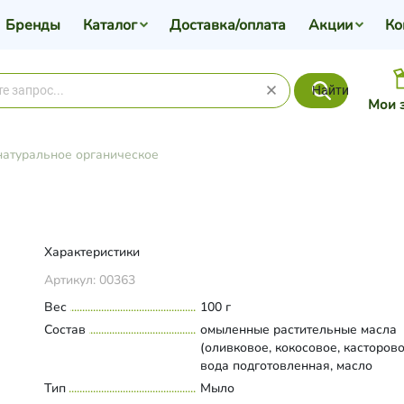
Бренды
Каталог
Доставка/оплата
Акции
Ко
Найти
Мои 
атуральное органическое
Характеристики
Артикул:
00363
Вес
100 г
Состав
омыленные растительные масла
(оливковое, кокосовое, касторово
вода подготовленная, масло
шиповника, отвар марены красил
Тип
Развернуть состав
Мыло
розовая вода, экстракт розы, эф