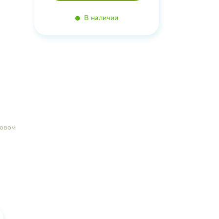
озы;
В наличии
ковом