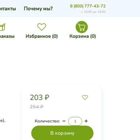
8 (800) 777-43-72
нтакты
Почему мы?
с 10:00 до 18:00
заказы
Избранное (
0
)
Корзина (
0
)
203 ₽
254 ₽
е),
Количество:
ьной,
ирные