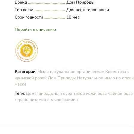
Бренд
Дом Природы
масла герани, жасмина, чайной р
Тип кожи
Для всех типов кожи
витамин Е, кармин.
Срок годности
18 мес
Перейти к описанию
Категории:
Мыло натуральное органическое
Косметика с
крымской розой
Дом Природы
Натуральное мыло на олив
масле
Теги:
Дом Природы
для всех типов кожи
роза
чайная роза
герань
витамин е
мыло
жасмин