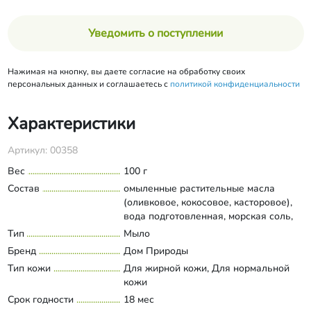
Уведомить о поступлении
Нажимая на кнопку, вы даете согласие на обработку своих
персональных данных и соглашаетесь с
политикой конфиденциальности
Характеристики
Артикул: 00358
Вес
100 г
Состав
омыленные растительные масла
(оливковое, кокосовое, касторовое),
вода подготовленная, морская соль,
масло сладкого миндаля, экстракт
Тип
Мыло
Развернуть состав
ламинарии, эфирное масло лимона,
Бренд
Дом Природы
измельченная ламинария, спирулина
Тип кожи
Для жирной кожи, Для нормальной
молотая.
кожи
Срок годности
18 мес