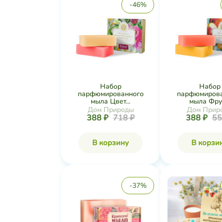
-46%
Набор
Набор
парфюмированного
парфюмирова
мыла Цвет...
мыла Фрук
Дом Природы
Дом Прир
388 ₽
718 ₽
388 ₽
55
В корзину
В корзи
-37%