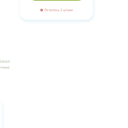
Осталось 2 штуки
йного
я,
а,
ые
Savon
я
чные