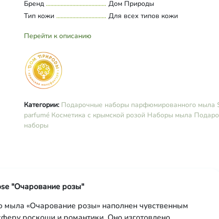
Бренд
Дом Природы
грецкого ореха, воск пчелиный,
Тип кожи
Для всех типов кожи
эфирные масла герани, розы, ча
дерева, парфюмерная композици
Перейти к описанию
кармин. Парфюмированное мыло
Шелковая Роза: омыленные
растительные масла (оливковое,
кокосовое, касторовое), вода
подготовленная, масло шиповник
масло ши, масло жожоба, воск
пчелиный, экстракт розы, эфирн
Категории:
Подарочные наборы парфюмированного мыла 
масла герани, розы, парфюмерна
parfumé
Косметика с крымской розой
Наборы мыла
Подаро
композиция, кармин.
наборы
se "Очарование розы"
 мыла «Очарование розы» наполнен чувственным
сферу роскоши и романтики. Оно изготовлено