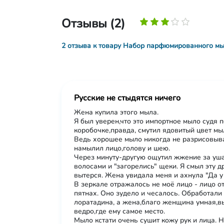
Отзывы (2)
2 отзыва к товару Набор парфюмированного мыл
Русские не стыдятся ничего
Жена купила этого мыла.
Я был уверен,что это импортное мыло судя 
коробочке,правда, смутил ядовитый цвет мы
Ведь хорошее мыло никогда не разрисовыва
намылил лицо,голову и шею.
Через минуту-другую ощутил жжение за уш
волосами и "загорелись" щеки. Я смыл эту д
вытерся. Жена увидала меня и ахнула "Да у
В зеркале отражалось не моё лицо - лицо о
пятнах. Оно зудело и чесалось. Обработали
лоратадина, а жена,благо женщина умная,в
ведро,где ему самое место.
Мыло кстати очень сушит кожу рук и лица. Н