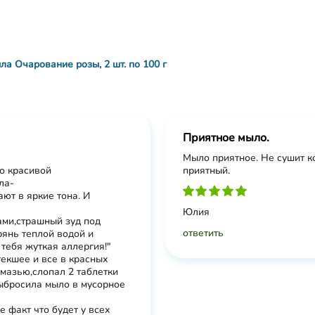
а Очарование розы, 2 шт. по 100 г
Приятное мыло.
Мыло приятное. Не сушит к
по красивой
приятный.
ла-
ют в яркие тона. И
Юлия
ами,страшный зуд под
ответить
рянь теплой водой и
 тебя жуткая аллергия!"
текшее и все в красных
 мазью,слопал 2 таблетки
ыбросила мыло в мусорное
е факт что будет у всех