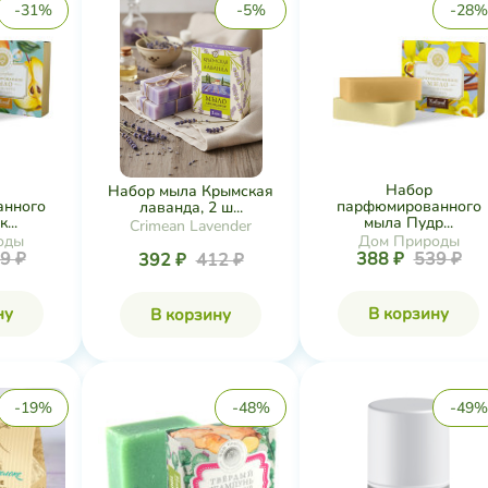
-31%
-5%
-28%
Набор
Набор мыла Крымская
нного
парфюмированного
лаванда, 2 ш...
...
мыла Пудр...
Crimean Lavender
оды
Дом Природы
9 ₽
388 ₽
539 ₽
392 ₽
412 ₽
ну
В корзину
В корзину
-19%
-48%
-49%