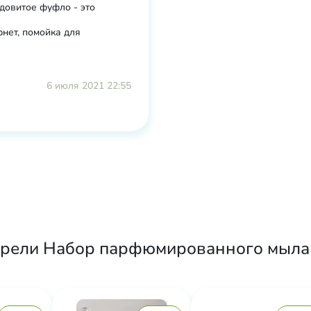
довитое фуфло - это
рнет, помойка для
6 июля 2021 22:55
брели Набор парфюмированного мыла 