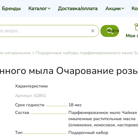
Бренды
Каталог
Доставка/оплата
Акции
Ко
Найти
Мои 
о натуральное
>
Подарочные наборы парфюмированного мыла Sa
ого мыла Очарование розы, 
Характеристики
Артикул:
02851
Срок годности
18 мес
Состав
Парфюмированное мыло Чайная 
омыленные растительные масла
(оливковое, кокосовое, касторово
вода подготовленная, масло кака
Тип
Развернуть состав
Подарочный набор
масло зародышей пшеницы, масл