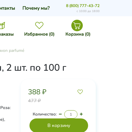
8 (800) 777-43-72
нтакты
Почему мы?
с 10:00 до 18:00
заказы
Избранное (
0
)
Корзина (
0
)
von parfumé
2 шт. по 100 г
388 ₽
477 ₽
Роза:
Количество:
е),
о,
о