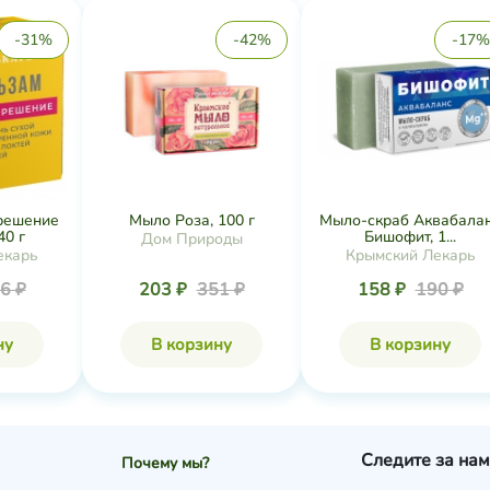
-31%
-42%
-17%
решение
Мыло Роза, 100 г
Мыло-скраб Аквабала
40 г
Бишофит, 1...
Дом Природы
екарь
Крымский Лекарь
6 ₽
203 ₽
351 ₽
158 ₽
190 ₽
ну
В корзину
В корзину
Следите за нам
Почему мы?