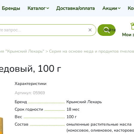
Бренды
Каталог
Доставка/оплата
Акции
Ко
Найти
Мои 
ия "Крымский Лекарь"
>
Серия на основе меда и продуктов пчело
довый, 100 г
Характеристики
Артикул:
05969
Бренд
Крымский Лекарь
Срок годности
18 мес
Вес
100 г
Состав
омыленные растительные масла
(кокосовое, оливковое, касторово