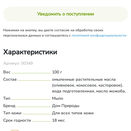
Уведомить о поступлении
Нажимая на кнопку, вы даете согласие на обработку своих
персональных данных и соглашаетесь с
политикой конфиденциальности
Характеристики
Артикул: 00349
Вес
100 г
Состав
омыленные растительные масла
(оливковое, кокосовое, касторовое),
вода подготовленная, масло жожоба,
сок алоэ, экстракт алоэ, эфирные
Тип
Мыло
Развернуть состав
масла базилика, бергамота,
Бренд
Дом Природы
розмарина; молотая люффа,
Тип кожи
Для всех типов кожи
хлорофиллин.
Срок годности
18 мес